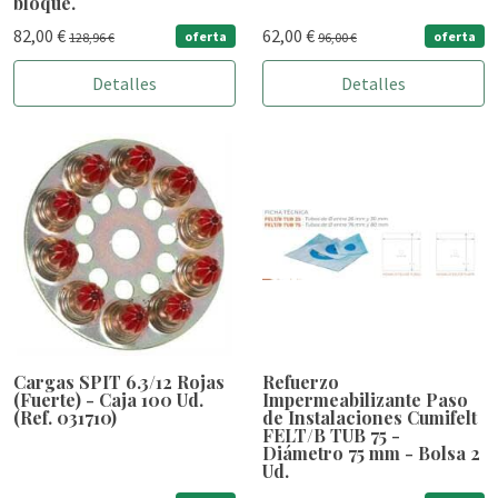
bloque.
82,00 €
62,00 €
oferta
oferta
128,96 €
96,00 €
Detalles
Detalles
Cargas SPIT 6.3/12 Rojas
Refuerzo
(Fuerte) - Caja 100 Ud.
Impermeabilizante Paso
(Ref. 031710)
de Instalaciones Cumifelt
FELT/B TUB 75 -
Diámetro 75 mm - Bolsa 2
Ud.