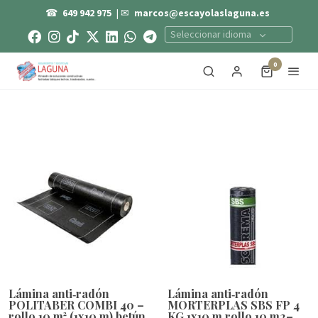
☎
649 942 975
| ✉
marcos@escayolaslaguna.es
Seleccionar idioma
0
Lámina anti‑radón
Lámina anti‑radón
POLITABER COMBI 40 –
MORTERPLAS SBS FP 4
rollo 10 m² (1x10 m) betún
KG 1x10 m rollo 10 m2–