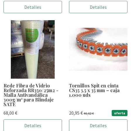
Detalles
Detalles
Rede Fibra de Vidrio
Tornillos Spit en cinta
Reforzada RR350/25m2 -
CS35 3,5 x 35 mm – caja
Malla Antivandálica
1.000 uds
300g/m² para Blindaje
SATE
68,00 €
20,95 €
oferta
46,62 €
Detalles
Detalles