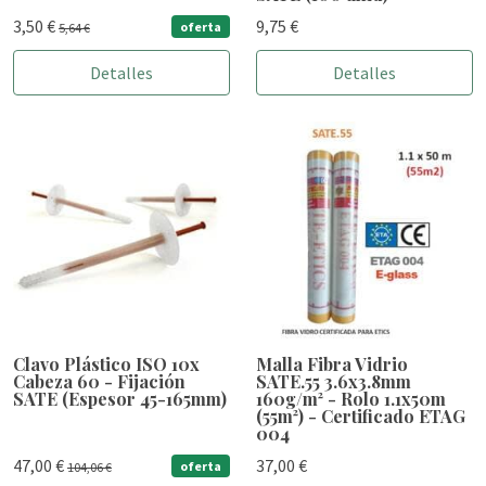
3,50 €
9,75 €
oferta
5,64 €
Detalles
Detalles
Clavo Plástico ISO 10x
Malla Fibra Vidrio
Cabeza 60 - Fijación
SATE.55 3.6x3.8mm
SATE (Espesor 45-165mm)
160g/m² - Rolo 1.1x50m
(55m²) - Certificado ETAG
004
47,00 €
37,00 €
oferta
104,06 €