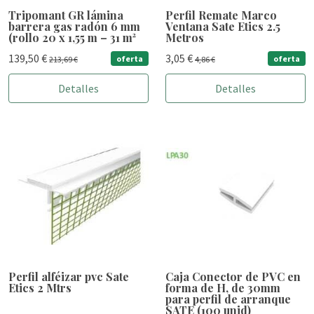
Tripomant GR lámina
Perfil Remate Marco
barrera gas radón 6 mm
Ventana Sate Etics 2.5
(rollo 20 x 1,55 m – 31 m²
Metros
139,50 €
3,05 €
oferta
oferta
213,69 €
4,86 €
Detalles
Detalles
Perfil alféizar pvc Sate
Caja Conector de PVC en
Etics 2 Mtrs
forma de H, de 30mm
para perfil de arranque
SATE (100 unid)