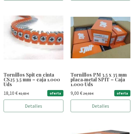
Tornillos Spit en cinta
Tornillos PM 3,5 x 35 mm
CS25 3,5 mm – caja 1.000
placa‑metal SPIT – Caja
Uds
1.000 Uds
18,10 €
9,00 €
oferta
oferta
41,83 €
24,38 €
Detalles
Detalles