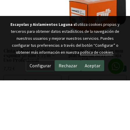
Escayolas y Aislamientos Laguna sl
utiliza cookies propias y
terceros para obtener datos estadísticos de la navegación de
nuestros usuarios y mejorar nuestros servicios. Puedes
configurar tus preferencias a través del botón “Configurar” o
Cinta adhesiva doble cara
Tornillos PM 3,5 x 25 mm
obtener más información en nuestra
política de cookies
.
espuma 50 mm x 25 m –
placa‑metal SPIT – Caja
Uso Profesional
1.000 Uds
Configurar
Rechazar
Aceptar
7,72 €
6,70 €
oferta
18,84 €
Detalles
Detalles