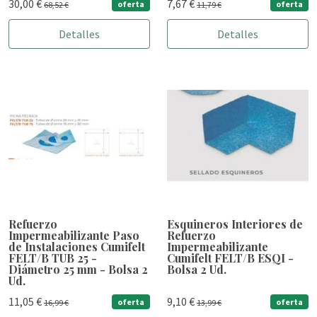
30,00 €
7,67 €
oferta
oferta
68,52 €
11,79 €
Detalles
Detalles
Refuerzo
Esquineros Interiores de
Impermeabilizante Paso
Refuerzo
de Instalaciones Cumifelt
Impermeabilizante
FELT/B TUB 25 -
Cumifelt FELT/B ESQI -
Diámetro 25 mm - Bolsa 2
Bolsa 2 Ud.
Ud.
11,05 €
9,10 €
oferta
oferta
16,99 €
13,99 €