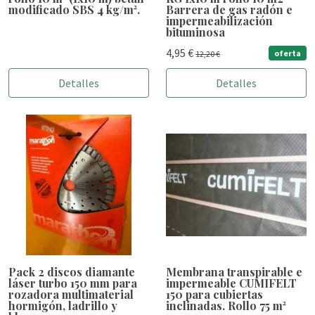
modificado SBS 4 kg/m².
Barrera de gas radón e
impermeabilización
bituminosa
4,95 €
oferta
12,20 €
Detalles
Detalles
Pack 2 discos diamante
Membrana transpirable e
láser turbo 150 mm para
impermeable CUMIFELT
rozadora multimaterial
150 para cubiertas
hormigón, ladrillo y
inclinadas. Rollo 75 m²