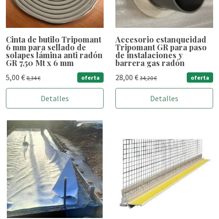
Cinta de butilo Tripomant
Accesorio estanqueidad
6 mm para sellado de
Tripomant GR para paso
solapes lámina anti radón
de instalaciones y
GR 7,50 Mt x 6 mm
barrera gas radón
5,00 €
28,00 €
oferta
oferta
8,34 €
34,20 €
Detalles
Detalles