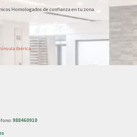
cnicos Homologados de confianza en tu zona.
ínsula ibérica.
éfono:
988460910
es