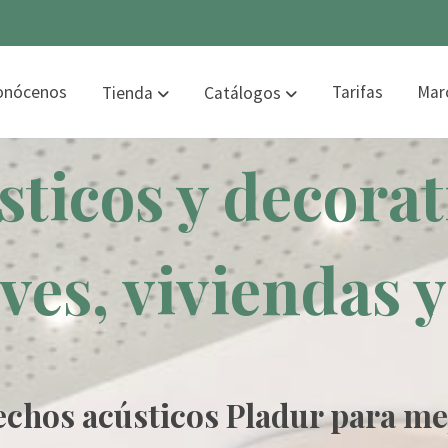
onócenos
Tarifas
Mar
Tienda
Catálogos
sticos y decorat
ves, viviendas y 
echos acústicos Pladur para mej