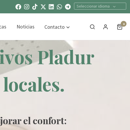
Seleccionar idioma
0
cas
Noticias
Contacto
ivos Pladur
locales.
orar el confort: