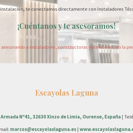
de instalación, te conectamos directamente con Instaladores Té
¡Cuéntanos y te asesoramos!
 asesorando a instaladores, constructoras y almacenes en la pen
Escayolas Laguna
 Armada Nº41, 32630 Xinzo de Limia, Ourense, España
| Tel
mail:
marcos@escayolaslaguna.es
|
www.escayolaslaguna.