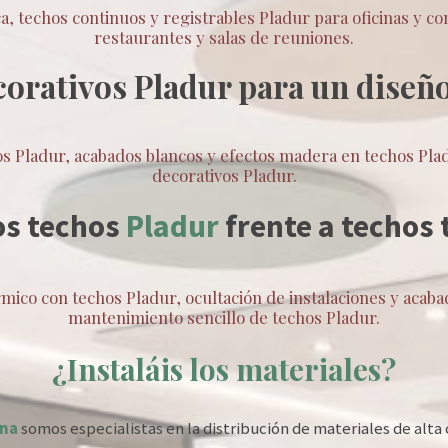
 techos continuos y registrables Pladur para oficinas y co
restaurantes y salas de reuniones.
orativos Pladur para un dise
os Pladur, acabados blancos y efectos madera en techos Plad
decorativos Pladur.
os techos
Pladur
frente a techos 
rmico con techos Pladur, ocultación de instalaciones y acaba
mantenimiento sencillo de techos Pladur.
¿Instaláis los materiales?
una
somos especialistas en la distribución de materiales de alta 