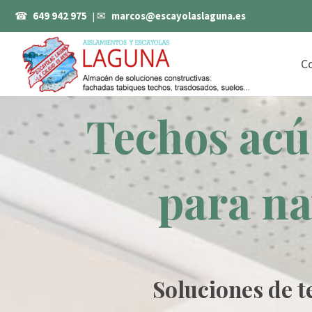
☎
649 942 975
| ✉
marcos@escayolaslaguna.es
C
Techos acú
para na
Soluciones de t