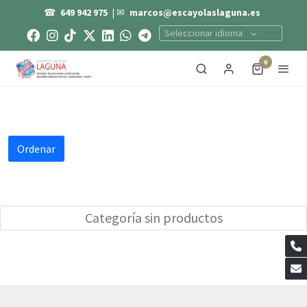
☎
649 942 975
| ✉
marcos@escayolaslaguna.es
Seleccionar idioma
0
Ordenar
Categoría sin productos