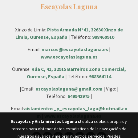
Escayolas Laguna
Xinzo de Limia:
Pista Armada Nº41, 32630 Xinzo de
Limia, Ourense, España
| Teléfono:
988460910
Email:
marcos@escayolaslaguna.es
|
www.escayolaslaguna.es
Ourense:
Rúa C, 41, 32915 Barreiros Zona Comercial,
Ourense, España
| Teléfono:
988364114
|Email:
escayolaslaguna@gmail.com
| Vigo: |
Teléfono:
649942975
|
Email:
aislamientos_y_escayolas_lagu@hotmail.co
m
|
www.escayolaslaguna.es
Escayolas y Aislamientos Laguna sl
utiliza cookies propias y
terceros para obtener datos estadísticos de la navegación de
nuestros usuarios y mejorar nuestros servicios. Puedes