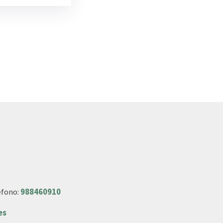
éfono:
988460910
es