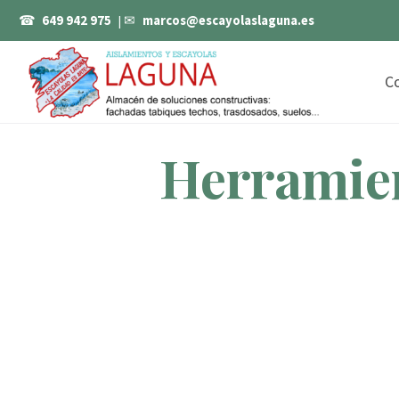
☎
649 942 975
| ✉
marcos@escayolaslaguna.es
C
Herramien