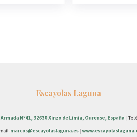
Escayolas Laguna
 Armada Nº41, 32630 Xinzo de Limia, Ourense, España
| Tel
mail:
marcos@escayolaslaguna.es
|
www.escayolaslaguna.