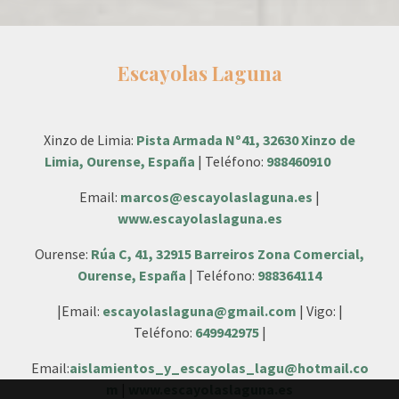
Escayolas Laguna
Xinzo de Limia:
Pista Armada Nº41, 32630 Xinzo de
Limia, Ourense, España
| Teléfono:
988460910
Email:
marcos@escayolaslaguna.es
|
www.escayolaslaguna.es
Ourense:
Rúa C, 41, 32915 Barreiros Zona Comercial,
Ourense, España
| Teléfono:
988364114
|Email:
escayolaslaguna@gmail.com
| Vigo: |
Teléfono:
649942975
|
Email:
aislamientos_y_escayolas_lagu@hotmail.co
m
|
www.escayolaslaguna.es