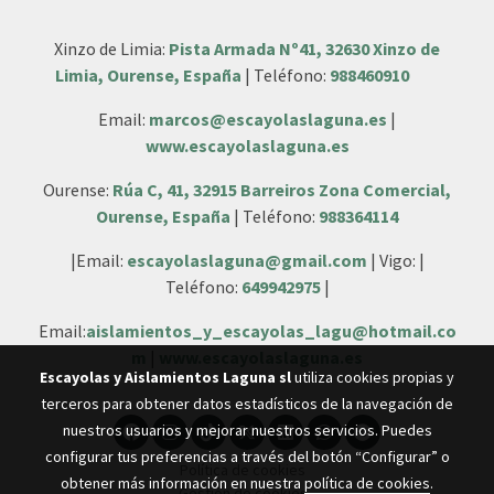
Xinzo de Limia:
Pista Armada Nº41, 32630 Xinzo de
Limia, Ourense, España
| Teléfono:
988460910
Email:
marcos@escayolaslaguna.es
|
www.escayolaslaguna.es
Ourense:
Rúa C, 41, 32915 Barreiros Zona Comercial,
Ourense, España
| Teléfono:
988364114
|Email:
escayolaslaguna@gmail.com
| Vigo: |
Teléfono:
649942975
|
Email:
aislamientos_y_escayolas_lagu@hotmail.co
m
|
www.escayolaslaguna.es
Escayolas y Aislamientos Laguna sl
utiliza cookies propias y
terceros para obtener datos estadísticos de la navegación de
nuestros usuarios y mejorar nuestros servicios. Puedes
configurar tus preferencias a través del botón “Configurar” o
Política de cookies
obtener más información en nuestra
política de cookies
.
Gestión de cookies