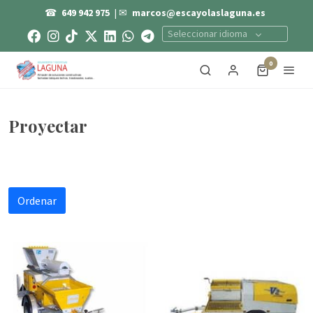
☎
649 942 975
| ✉
marcos@escayolaslaguna.es
Seleccionar idioma
0
Proyectar
Ordenar