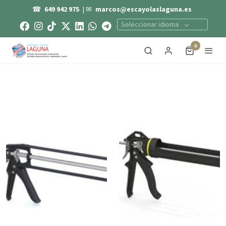
☎
649 942 975
| ✉
marcos@escayolaslaguna.es
Seleccionar idioma
0