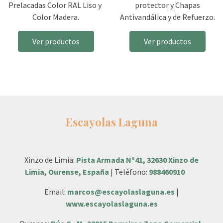
Prelacadas Color RAL Liso y
protector y Chapas
Color Madera.
Antivandálica y de Refuerzo.
Ver productos
Ver productos
Escayolas Laguna
Xinzo de Limia:
Pista Armada Nº41, 32630 Xinzo de
Limia, Ourense, España
| Teléfono:
988460910
Email:
marcos@escayolaslaguna.es
|
www.escayolaslaguna.es