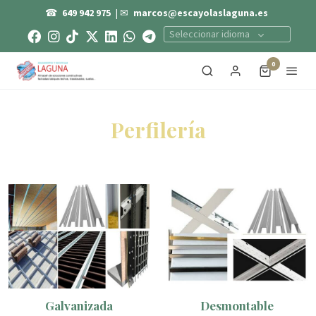
☎
649 942 975
| ✉
marcos@escayolaslaguna.es
Seleccionar idioma
0
Perfilería
Galvanizada
Desmontable