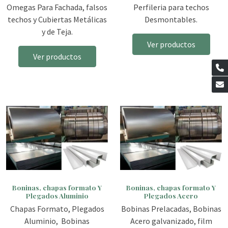
Omegas Para Fachada, falsos
Perfileria para techos
techos y Cubiertas Metálicas
Desmontables.
y de Teja.
Ver productos
Ver productos
Boninas, chapas formato Y
Boninas, chapas formato Y
Plegados Aluminio
Plegados Acero
Chapas Formato, Plegados
Bobinas Prelacadas, Bobinas
Aluminio, Bobinas
Acero galvanizado, film