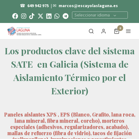
☎
649 942 975
| ✉
marcos@escayolaslaguna.es
Seleccionar idioma
0
Los productos clave del sistema
SATE en Galicia (Sistema de
Aislamiento Térmico por el
Exterior)
Paneles aislantes XPS , EPS (Blanco, Grafito, lana roca,
lana mineral, fibra mineral, corcho), morteros
especiales (adhesivos, regularizadores, acabado),
mallas de refuerzo (fibra de vidrio), tacos de fijación