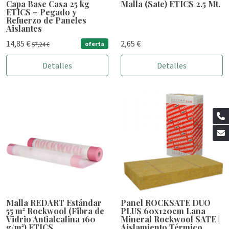
Capa Base Casa 25 kg
Malla (Sate) ETICS 2.5 Mt.
ETICS – Pegado y
Refuerzo de Paneles
Aislantes
14,85 €
2,65 €
oferta
57,24 €
Detalles
Detalles
Malla REDART Estándar
Panel ROCKSATE DUO
55 m² Rockwool (Fibra de
PLUS 60x120cm Lana
Vidrio Antialcalina 160
Mineral Rockwool SATE |
g/m²) ETICS
Aislamiento Térmico