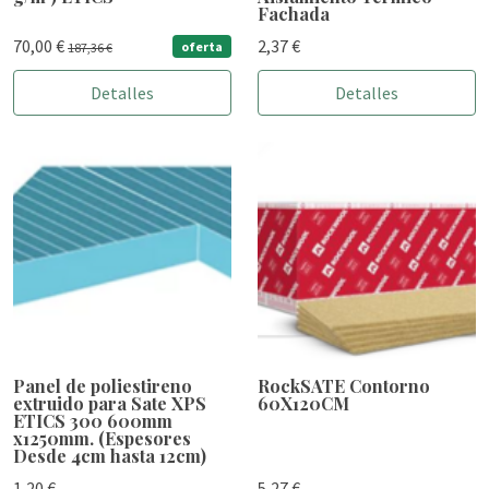
Fachada
70,00 €
2,37 €
oferta
187,36 €
Detalles
Detalles
Panel de poliestireno
RockSATE Contorno
extruido para Sate XPS
60X120CM
ETICS 300 600mm
x1250mm. (Espesores
Desde 4cm hasta 12cm)
1,20 €
5,27 €