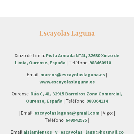
Escayolas Laguna
Xinzo de Limia:
Pista Armada Nº41, 32630 Xinzo de
Limia, Ourense, España
| Teléfono:
988460910
Email:
marcos@escayolaslaguna.es
|
www.escayolaslaguna.es
Ourense:
Rúa C, 41, 32915 Barreiros Zona Comercial,
Ourense, España
| Teléfono:
988364114
|Email:
escayolaslaguna@gmail.com
| Vigo: |
Teléfono:
649942975
|
Email:
aislamientos_y_escayolas_lagu@hotmail.co