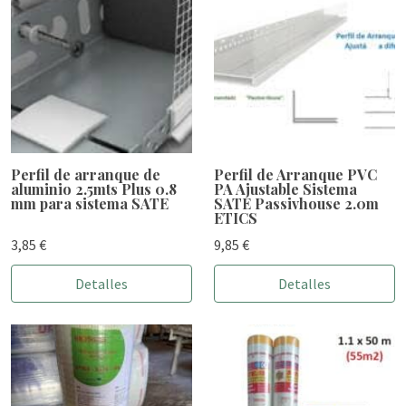
Perfil de arranque de
Perfil de Arranque PVC
aluminio 2.5mts Plus 0.8
PA Ajustable Sistema
mm para sistema SATE
SATE Passivhouse 2.0m
ETICS
3,85 €
9,85 €
Detalles
Detalles