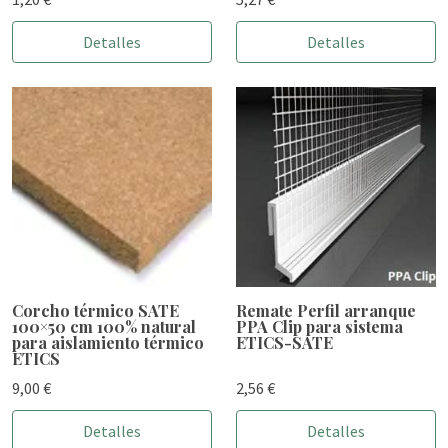
Detalles
Detalles
Corcho térmico SATE
Remate Perfil arranque
100×50 cm 100% natural
PPA Clip para sistema
para aislamiento térmico
ETICS-SATE
ETICS
9,00 €
2,56 €
Detalles
Detalles