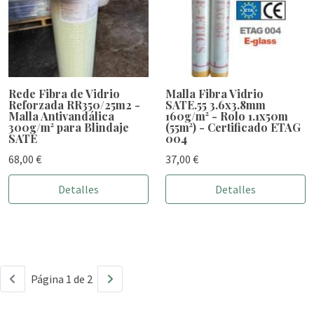
Rede Fibra de Vidrio
Malla Fibra Vidrio
Reforzada RR350/25m2 -
SATE.55 3.6x3.8mm
Malla Antivandálica
160g/m² - Rolo 1.1x50m
300g/m² para Blindaje
(55m²) - Certificado ETAG
SATE
004
68,00 €
37,00 €
Detalles
Detalles
Página 1 de 2