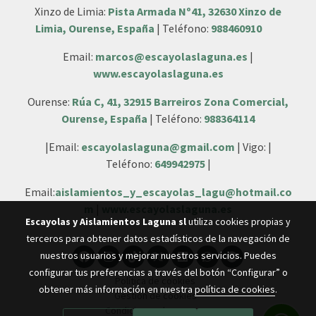
Xinzo de Limia:
Pista Armada Nº41, 32630 Xinzo de
Limia, Ourense, España
| Teléfono:
988460910
Email:
marcos@escayolaslaguna.es
|
www.escayolaslaguna.es
Ourense:
Rúa C, 41, 32915 Barreiros Zona Comercial,
Ourense, España
| Teléfono:
988364114
|Email:
escayolaslaguna@gmail.com
| Vigo: |
Teléfono:
649942975
|
Email:
aislamientos_y_escayolas_lagu@hotmail.co
m
|
www.escayolaslaguna.es
Escayolas y Aislamientos Laguna sl
utiliza cookies propias y
terceros para obtener datos estadísticos de la navegación de
nuestros usuarios y mejorar nuestros servicios. Puedes
configurar tus preferencias a través del botón “Configurar” o
Política de cookies
obtener más información en nuestra
política de cookies
.
Gestión de cookies
Condiciones de compra