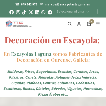
☎
649 942 975
| ✉
marcos@escayolaslaguna.es
Seleccionar idioma
0
Decoración en Escayola:
En
Escayolas Laguna
somos Fabricantes de
Decoración en Ourense, Galicia:
Molduras, Frisos, Baquetones, Escocias, Cornisas, Arcos,
Pilastras, Canets, Ménsulas, Apliques de Luz Indirecta,
Cupulas, Plafones, Centros, Columnas, Pedestales,
Esculturas, Bustos, Dinteles, Bóvedas, Viguetas, Hornacinas,
Piezas Árabes etc..