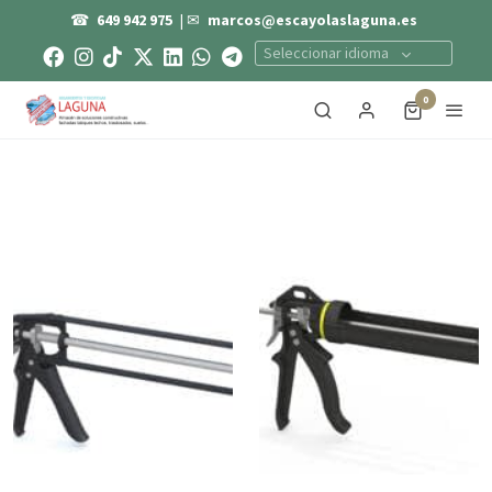
☎
649 942 975
| ✉
marcos@escayolaslaguna.es
Seleccionar idioma
0