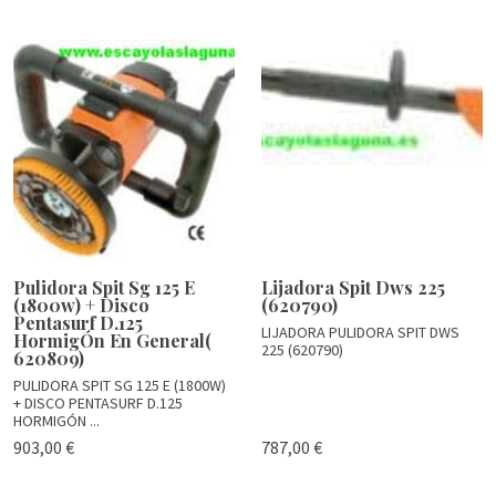
Pulidora Spit Sg 125 E
Lijadora Spit Dws 225
(1800w) + Disco
(620790)
Pentasurf D.125
LIJADORA PULIDORA SPIT DWS
HormigÓn En General(
225 (620790)
620809)
PULIDORA SPIT SG 125 E (1800W)
+ DISCO PENTASURF D.125
HORMIGÓN ...
903,00 €
787,00 €