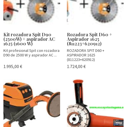
Kit rozadora Spit D90
Rozadora Spit D60 +
(2500W) + aspirador AC
Aspirador 1625
1625 (1600 W)
(811223+620912)
Kit profesional Spit con rozadora
ROZADORA SPIT D60 +
D90 de 2500 W y aspirador AC ...
ASPIRADOR 1625
(811223+620912)
1.995,00 €
1.724,00 €