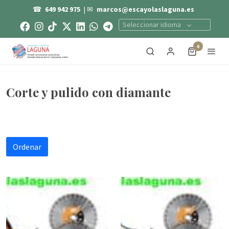
☎
649 942 975
| ✉
marcos@escayolaslaguna.es
Seleccionar idioma
0
Corte y pulido con diamante
Ordenar