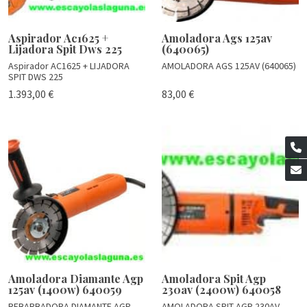
Aspirador Ac1625 +
Amoladora Ags 125av
Lijadora Spit Dws 225
(640065)
Aspirador AC1625 + LIJADORA
AMOLADORA AGS 125AV (640065)
SPIT DWS 225
1.393,00 €
83,00 €
Amoladora Diamante Agp
Amoladora Spit Agp
125av (1400w) 640059
230av (2400w) 640058
REBARBADORA DIAMANTE AGP
AMOLADORA SPIT AGP 230AV