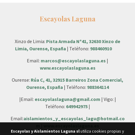
Escayolas Laguna
Xinzo de Limia:
Pista Armada Nº41, 32630 Xinzo de
Limia, Ourense, España
| Teléfono:
988460910
Email:
marcos@escayolaslaguna.es
|
www.escayolaslaguna.es
Ourense:
Rúa C, 41, 32915 Barreiros Zona Comercial,
Ourense, España
| Teléfono:
988364114
|Email:
escayolaslaguna@gmail.com
| Vigo: |
Teléfono:
649942975
|
Email:
aislamientos_y_escayolas_lagu@hotmail.co
m
|
www.escayolaslaguna.es
Escayolas y Aislamientos Laguna sl
utiliza cookies propias y