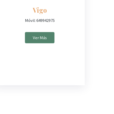
Vigo
Móvil: 649942975
Ver Más