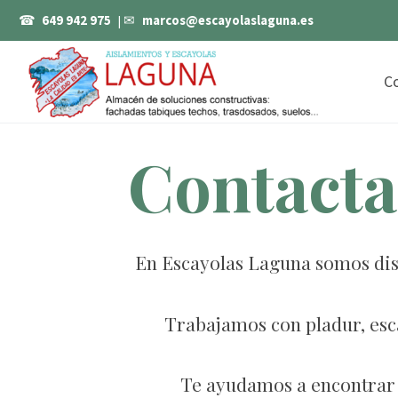
☎
649 942 975
| ✉
marcos@escayolaslaguna.es
C
Contacta
En Escayolas Laguna somos dist
Trabajamos con pladur, esca
Te ayudamos a encontrar 