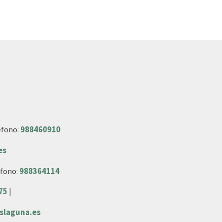
éfono:
988460910
es
éfono:
988364114
75
|
slaguna.es