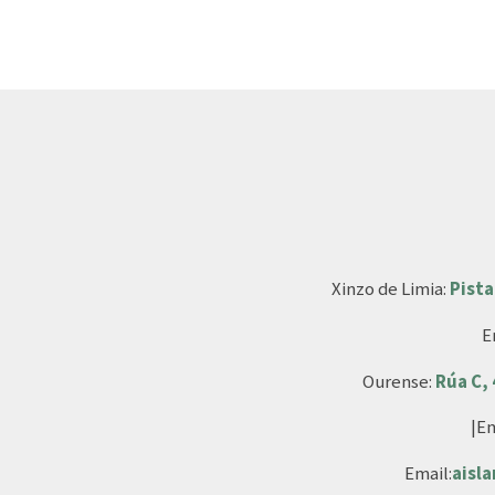
Xinzo de Limia:
Pista
E
Ourense:
Rúa C,
|Em
Email:
aisl