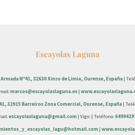
Escayolas Laguna
 Armada Nº41, 32630 Xinzo de Limia, Ourense, España
| Tel
mail:
marcos@escayolaslaguna.es
|
www.escayolaslaguna.
 41, 32915 Barreiros Zona Comercial, Ourense, España
| Tel
ail:
escayolaslaguna@gmail.com
| Vigo: | Teléfono:
6499429
amientos_y_escayolas_lagu@hotmail.com
|
www.escayola