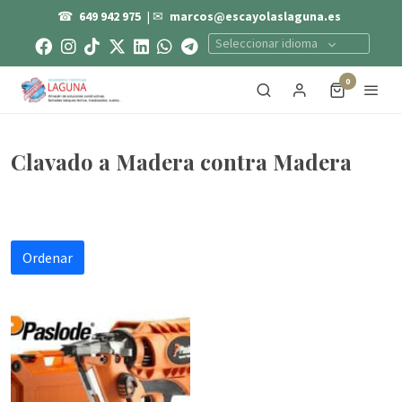
☎
649 942 975
| ✉
marcos@escayolaslaguna.es
Seleccionar idioma
0
Clavado a Madera contra Madera
Ordenar