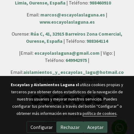
Limia, Ourense, España
| Teléfono:
988460910
Email:
marcos@escayolaslaguna.es
|
www.escayolaslaguna.es
Ourense:
Rúa C, 41, 32915 Barreiros Zona Comercial,
Ourense, España
| Teléfono:
988364114
|Email:
escayolaslaguna@gmail.com
| Vigo: |
Teléfono:
649942975
|
Email:
aislamientos_y_escayolas_lagu@hotmail.co
m
|
www.escayolaslaguna.es
Escayolas y Aislamientos Laguna sl
utiliza cookies propias y
terceros para obtener datos estadísticos de la navegación de
nuestros usuarios y mejorar nuestros servicios. Puedes
configurar tus preferencias a través del botón “Configurar” o
Política de cookies
obtener más información en nuestra
política de cookies
.
Gestión de cookies
Condiciones de compra
Configurar
Rechazar
Aceptar