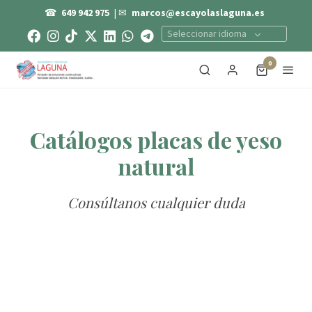
☎
649 942 975
| ✉
marcos@escayolaslaguna.es
Seleccionar idioma
0
Catálogos placas de yeso
natural
Consúltanos cualquier duda