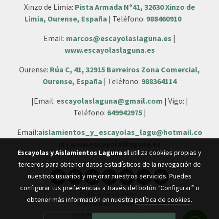
Xinzo de Limia:
Pista Armada Nº41, 32630 Xinzo de
Limia, Ourense, España
| Teléfono:
988460910
Email:
marcos@escayolaslaguna.es
|
www.escayolaslaguna.es
Ourense:
Rúa C, 41, 32915 Barreiros Zona Comercial,
Ourense, España
| Teléfono:
988364114
|Email:
escayolaslaguna@gmail.com
| Vigo: |
Teléfono:
649942975
|
Email:
aislamientos_y_escayolas_lagu@hotmail.co
m
|
www.escayolaslaguna.es
Escayolas y Aislamientos Laguna sl
utiliza cookies propias y
terceros para obtener datos estadísticos de la navegación de
nuestros usuarios y mejorar nuestros servicios. Puedes
configurar tus preferencias a través del botón “Configurar” o
Política de cookies
obtener más información en nuestra
política de cookies
.
Gestión de cookies
Condiciones de compra