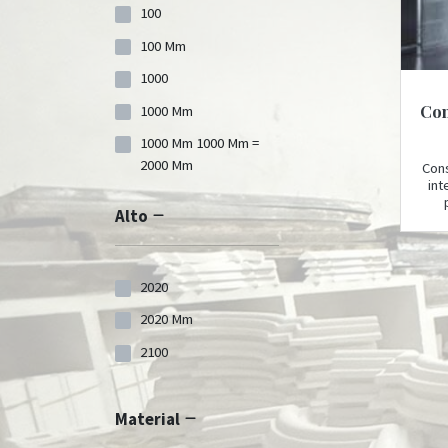
100
100 Mm
1000
Con
1000 Mm
1000 Mm 1000 Mm =
2000 Mm
Con
int
105
Alto
600
600 Mm
2020
600 Mm 600 Mm = 1200
Mm
2020 Mm
700
2100
700 Mm
700 Mm 700 Mm = 1400
Material
Mm