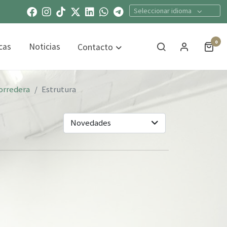
Seleccionar idioma
0
cas
Noticias
Contacto
orredera
Estrutura
Novedades