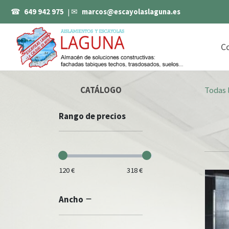
☎
649 942 975
| ✉
marcos@escayolaslaguna.es
C
CATÁLOGO
Todas 
Rango de precios
120 €
318 €
Ancho