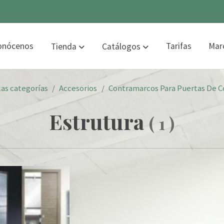
onócenos
Tarifas
Mar
Tienda
Catálogos
las categorías
Accesorios
Contramarcos Para Puertas De C
Estrutura
(
1
)