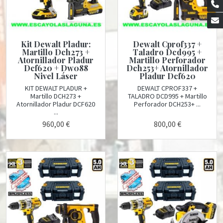
Kit Dewalt Pladur:
Dewalt Cprof337 +
Martillo Dch273 +
Taladro Dcd995 +
Atornillador Pladur
Martillo Perforador
Dcf620 + Dw088
Dch253+ Atornillador
Nivel Láser
Pladur Dcf620
KIT DEWALT PLADUR +
DEWALT CPROF337 +
Martillo DCH273 +
TALADRO DCD995 + Martillo
Atornillador Pladur DCF620
Perforador DCH253+ ...
...
960,00 €
800,00 €