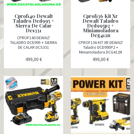
Cprof140 Dewalt
Cprof136 Kit Xr
Taladro Dcd995 +
Dewalt Taladro
Sierra De Calar
Dcd995p2 +
Dcs331
Miniamoladora
Dcg412n
CPROF140 DEWALT
TALADRO DCD995 + SIERRA
CPROF136 KIT XR DEWALT
DE CALAR DCS331
Taladro DCD995P2 +
Miniamoladora DCG412N
499,00 €
499,00 €