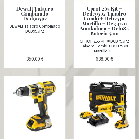
Dewalt Taladro
Cprof 265 Kit =
Combinado
Dcd795p2 Taladro
Dcd995p2
Combi + Dch253n
Martillo + Dcg412n
DEWALT Taladro Combinado
Amoladora + Dcb184
DCD995P2
Batería 5,0a
CPROF 265 KIT = DCD795P2
Taladro Combi + DCH253N
Martillo + ...
350,00 €
638,00 €