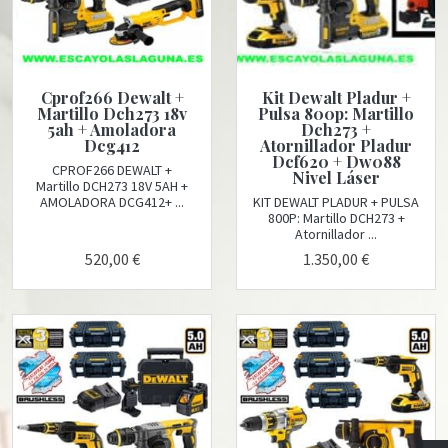
Cprof266 Dewalt +
Kit Dewalt Pladur +
Martillo Dch273 18v
Pulsa 800p: Martillo
5ah + Amoladora
Dch273 +
Dcg412
Atornillador Pladur
Dcf620 + Dw088
CPROF266 DEWALT +
Nivel Láser
Martillo DCH273 18V 5AH +
AMOLADORA DCG412+ ...
KIT DEWALT PLADUR + PULSA
800P: Martillo DCH273 +
Atornillador ...
520,00 €
1.350,00 €