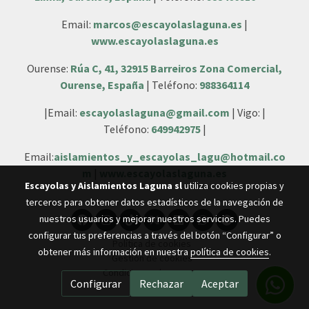
Email:
marcos@escayolaslaguna.es
|
www.escayolaslaguna.es
Ourense:
Rúa C, 41, 32915 Barreiros Zona Comercial,
Ourense, España
| Teléfono:
988364114
|Email:
escayolaslaguna@gmail.com
| Vigo: |
Teléfono:
649942975
|
Email:
aislamientos_y_escayolas_lagu@hotmail.co
m
|
www.escayolaslaguna.es
Escayolas y Aislamientos Laguna sl
utiliza cookies propias y
terceros para obtener datos estadísticos de la navegación de
nuestros usuarios y mejorar nuestros servicios. Puedes
configurar tus preferencias a través del botón “Configurar” o
Política de cookies
obtener más información en nuestra
política de cookies
.
Gestión de cookies
Condiciones de compra
Configurar
Rechazar
Aceptar