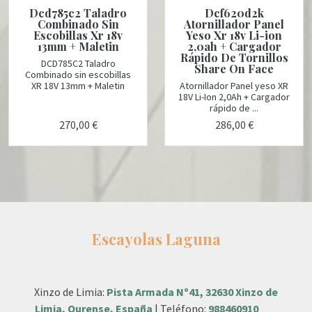
Dcd785c2 Taladro
Dcf620d2k
Combinado Sin
Atornillador Panel
Escobillas Xr 18v
Yeso Xr 18v Li-ion
13mm + Maletin
2,0ah + Cargador
Rápido De Tornillos
DCD785C2 Taladro
Share On Face
Combinado sin escobillas
XR 18V 13mm + Maletin
Atornillador Panel yeso XR
18V Li-Ion 2,0Ah + Cargador
rápido de ...
270,00 €
286,00 €
Escayolas Laguna
Xinzo de Limia:
Pista Armada Nº41, 32630 Xinzo de
Limia, Ourense, España
| Teléfono:
988460910