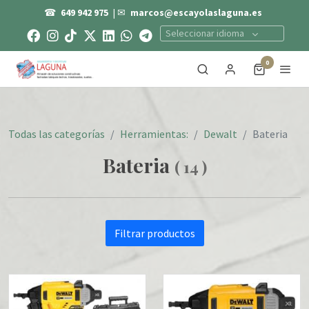
☎
649 942 975
| ✉
marcos@escayolaslaguna.es
Seleccionar idioma
0
Todas las categorías
Herramientas:
Dewalt
Bateria
Bateria
(
14
)
Filtrar productos