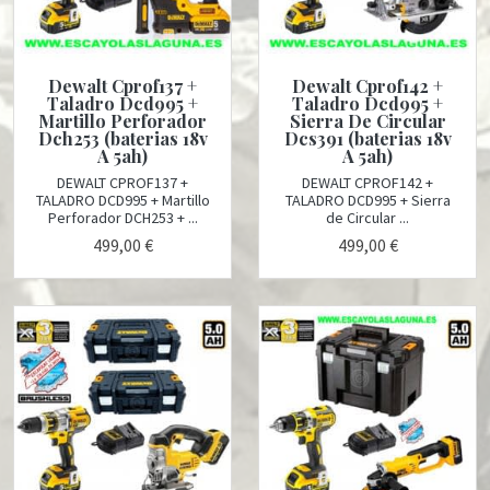
Dewalt Cprof137 +
Dewalt Cprof142 +
Taladro Dcd995 +
Taladro Dcd995 +
Martillo Perforador
Sierra De Circular
Dch253 (baterias 18v
Dcs391 (baterias 18v
A 5ah)
A 5ah)
DEWALT CPROF137 +
DEWALT CPROF142 +
TALADRO DCD995 + Martillo
TALADRO DCD995 + Sierra
Perforador DCH253 + ...
de Circular ...
499,00 €
499,00 €