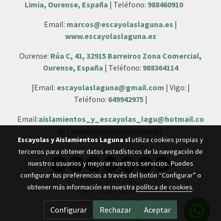
Limia, Ourense, España
| Teléfono:
988460910
Email:
marcos@escayolaslaguna.es
|
www.escayolaslaguna.es
Ourense:
Rúa C, 41, 32915 Barreiros Zona Comercial,
Ourense, España
| Teléfono:
988364114
|Email:
escayolaslaguna@gmail.com
| Vigo: |
Teléfono:
649942975
|
Email:
aislamientos_y_escayolas_lagu@hotmail.co
m
|
www.escayolaslaguna.es
Escayolas y Aislamientos Laguna sl
utiliza cookies propias y
terceros para obtener datos estadísticos de la navegación de
nuestros usuarios y mejorar nuestros servicios. Puedes
configurar tus preferencias a través del botón “Configurar” o
Política de cookies
obtener más información en nuestra
política de cookies
.
Gestión de cookies
Condiciones de compra
Configurar
Rechazar
Aceptar