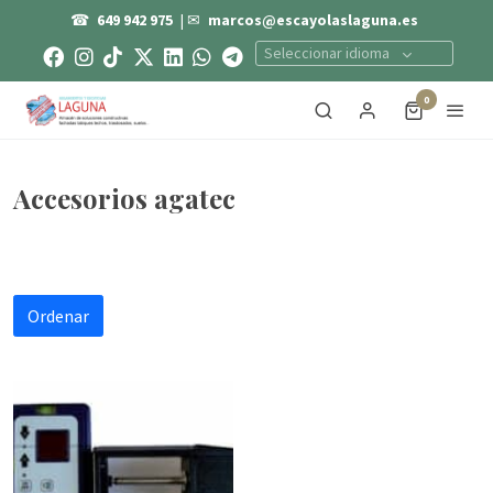
☎
649 942 975
| ✉
marcos@escayolaslaguna.es
Seleccionar idioma
0
Accesorios agatec
Ordenar