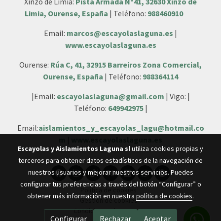
Xinzo de Limia:
Pista Armada Nº41, 32630 Xinzo de
Limia, Ourense, España
| Teléfono:
988460910
Email:
marcos@escayolaslaguna.es
|
www.escayolaslaguna.es
Ourense:
Rúa C, 41, 32915 Barreiros Zona Comercial,
Ourense, España
| Teléfono:
988364114
|Email:
escayolaslaguna@gmail.com
| Vigo: |
Teléfono:
649942975
|
Email:
aislamientos_y_escayolas_lagu@hotmail.co
m
|
www.escayolaslaguna.es
Escayolas y Aislamientos Laguna sl
utiliza cookies propias y
terceros para obtener datos estadísticos de la navegación de
nuestros usuarios y mejorar nuestros servicios. Puedes
configurar tus preferencias a través del botón “Configurar” o
Política de cookies
obtener más información en nuestra
política de cookies
.
Gestión de cookies
Condiciones de compra
Configurar
Rechazar
Aceptar