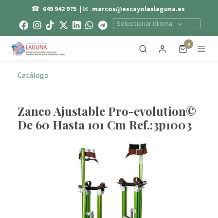
☎
649 942 975
| ✉
marcos@escayolaslaguna.es
Seleccionar idioma
0
Catálogo
Zanco Ajustable Pro-evolution©
De 60 Hasta 101 Cm Ref.:3p1003