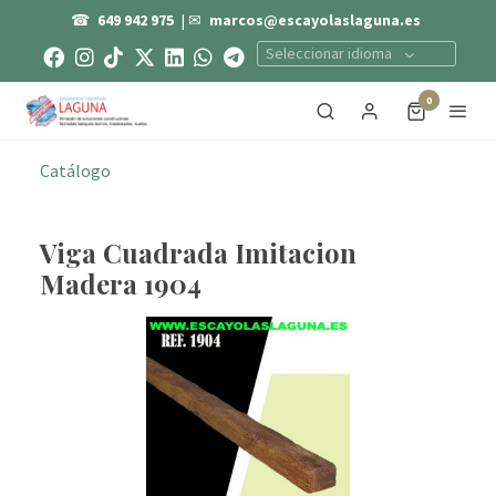
☎
649 942 975
| ✉
marcos@escayolaslaguna.es
Seleccionar idioma
0
Catálogo
Viga Cuadrada Imitacion
Madera 1904