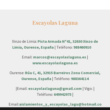
Escayolas Laguna
Xinzo de Limia:
Pista Armada Nº41, 32630 Xinzo de
Limia, Ourense, España
| Teléfono:
988460910
Email:
marcos@escayolaslaguna.es
|
www.escayolaslaguna.es
Ourense:
Rúa C, 41, 32915 Barreiros Zona Comercial,
Ourense, España
| Teléfono:
988364114
|Email:
escayolaslaguna@gmail.com
| Vigo: |
Teléfono:
649942975
|
Email:
aislamientos_y_escayolas_lagu@hotmail.co