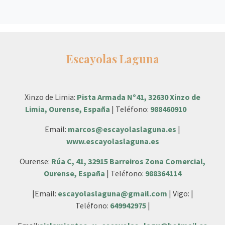
Escayolas Laguna
Xinzo de Limia:
Pista Armada Nº41, 32630 Xinzo de
Limia, Ourense, España
| Teléfono:
988460910
Email:
marcos@escayolaslaguna.es
|
www.escayolaslaguna.es
Ourense:
Rúa C, 41, 32915 Barreiros Zona Comercial,
Ourense, España
| Teléfono:
988364114
|Email:
escayolaslaguna@gmail.com
| Vigo: |
Teléfono:
649942975
|