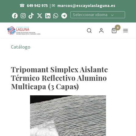
☎
649 942 975
| ✉
marcos@escayolaslaguna.es
Seleccionar idioma
0
Catálogo
Tripomant Simplex Aislante
Térmico Reflectivo Alumino
Multicapa (3 Capas)