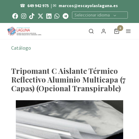
☎
649 942 975
| ✉
marcos@escayolaslaguna.es
Seleccionar idioma
0
Catálogo
Tripomant C Aislante Térmico
Reflectivo Aluminio Multicapa (7
Capas) (Opcional Transpirable)