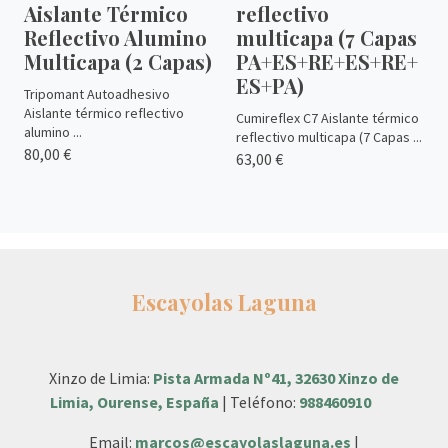
Aislante Térmico
reflectivo
Reflectivo Alumino
multicapa (7 Capas
Multicapa (2 Capas)
PA+ES+RE+ES+RE+
ES+PA)
Tripomant Autoadhesivo
Aislante térmico reflectivo
Cumireflex C7 Aislante térmico
alumino ...
reflectivo multicapa (7 Capas ...
80,00 €
63,00 €
Escayolas Laguna
Xinzo de Limia:
Pista Armada Nº41, 32630 Xinzo de
Limia, Ourense, España
| Teléfono:
988460910
Email:
marcos@escayolaslaguna.es
|