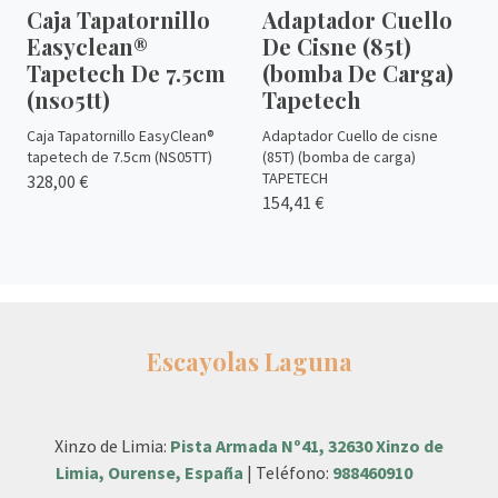
Caja Tapatornillo
Adaptador Cuello
Easyclean®
De Cisne (85t)
Tapetech De 7.5cm
(bomba De Carga)
(ns05tt)
Tapetech
Caja Tapatornillo EasyClean®
Adaptador Cuello de cisne
tapetech de 7.5cm (NS05TT)
(85T) (bomba de carga)
TAPETECH
328,00 €
154,41 €
Escayolas Laguna
Xinzo de Limia:
Pista Armada Nº41, 32630 Xinzo de
Limia, Ourense, España
| Teléfono:
988460910