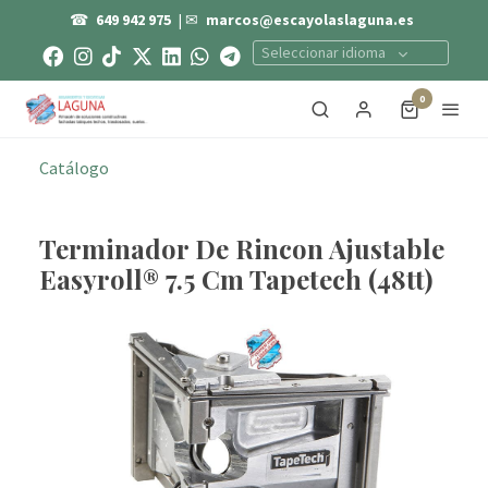
☎
649 942 975
| ✉
marcos@escayolaslaguna.es
Seleccionar idioma
0
Catálogo
Terminador De Rincon Ajustable
Easyroll® 7.5 Cm Tapetech (48tt)