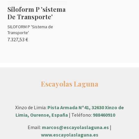
Siloform P 'sistema
De Transporte'
SILOFORM P 'Sistema de
Transporte'
7.327,53 €
Escayolas Laguna
Xinzo de Limia:
Pista Armada Nº41, 32630 Xinzo de
Limia, Ourense, España
| Teléfono:
988460910
Email:
marcos@escayolaslaguna.es
|
www.escayolaslaguna.es