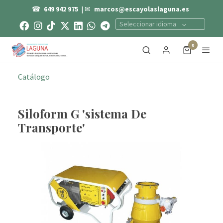
☎
649 942 975
| ✉
marcos@escayolaslaguna.es
Seleccionar idioma
0
Catálogo
Siloform G 'sistema De
Transporte'