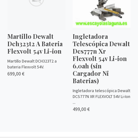
Martillo Dewalt
Ingletadora
Dch323t2 A Bateria
Telescópica Dewalt
Flexvolt 54v Li-ion
Dcs777n Xr
Flexvolt 54v Li-ion
Martillo Dewalt DCH323T2 a
6,0ah (sin
bateria Flexvolt 54V.
Cargador Ni
699,00 €
Baterias)
Ingletadora telescópica Dewalt
DCS777N XR FLEXVOLT 54V Li-Ion
...
499,00 €