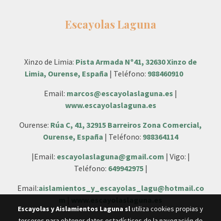
Escayolas Laguna
Xinzo de Limia:
Pista Armada Nº41, 32630 Xinzo de
Limia, Ourense, España
| Teléfono:
988460910
Email:
marcos@escayolaslaguna.es
|
www.escayolaslaguna.es
Ourense:
Rúa C, 41, 32915 Barreiros Zona Comercial,
Ourense, España
| Teléfono:
988364114
|Email:
escayolaslaguna@gmail.com
| Vigo: |
Teléfono:
649942975
|
Email:
aislamientos_y_escayolas_lagu@hotmail.co
m
|
www.escayolaslaguna.es
Escayolas y Aislamientos Laguna sl
utiliza cookies propias y
terceros para obtener datos estadísticos de la navegación de