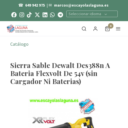
☎
649 942 975
| ✉
marcos@escayolaslaguna.es
Seleccionar idioma
0
Catálogo
Sierra Sable Dewalt Dcs388n A
Bateria Flexvolt De 54v (sin
Cargador Ni Baterias)