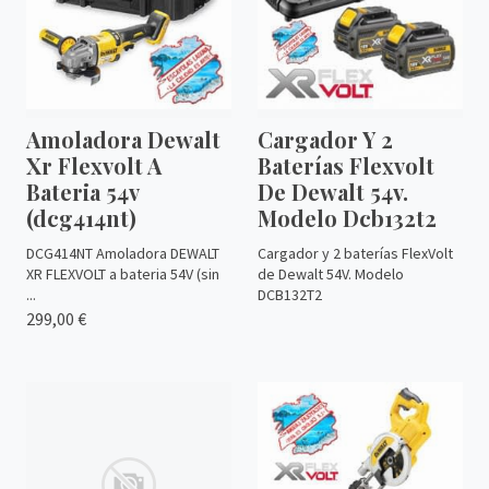
Amoladora Dewalt
Cargador Y 2
Xr Flexvolt A
Baterías Flexvolt
Bateria 54v
De Dewalt 54v.
(dcg414nt)
Modelo Dcb132t2
DCG414NT Amoladora DEWALT
Cargador y 2 baterías FlexVolt
XR FLEXVOLT a bateria 54V (sin
de Dewalt 54V. Modelo
...
DCB132T2
299,00 €