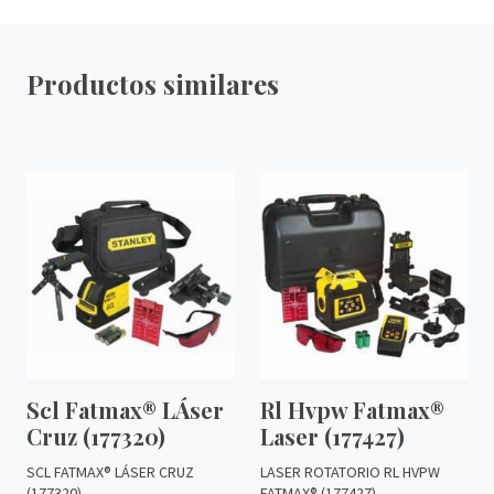
Productos similares
Scl Fatmax® LÁser
Rl Hvpw Fatmax®
Cruz (177320)
Laser (177427)
SCL FATMAX® LÁSER CRUZ
LASER ROTATORIO RL HVPW
(177320)
FATMAX® (177427)