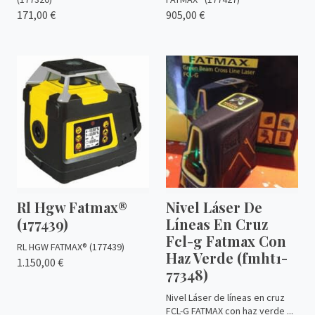
171,00 €
905,00 €
Rl Hgw Fatmax®
Nivel Láser De
(177439)
Líneas En Cruz
Fcl-g Fatmax Con
RL HGW FATMAX® (177439)
Haz Verde (fmht1-
1.150,00 €
77348)
Nivel Láser de líneas en cruz
FCL-G FATMAX con haz verde ...