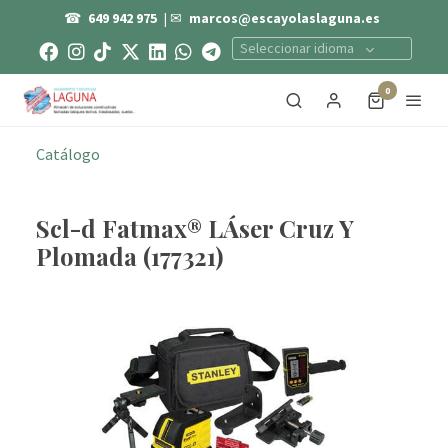
☎
649 942 975
| ✉
marcos@escayolaslaguna.es
Seleccionar idioma
0
Catálogo
Scl-d Fatmax® LÁser Cruz Y
Plomada (177321)