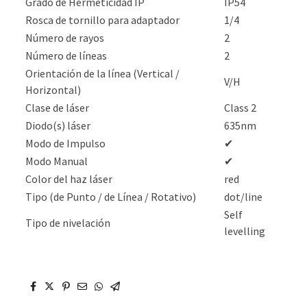
Grado de Hermeticidad IP
IP54
Rosca de tornillo para adaptador
1/4
Número de rayos
2
Número de líneas
2
Orientación de la línea (Vertical /
V/H
Horizontal)
Clase de láser
Class 2
Diodo(s) láser
635nm
Modo de Impulso
✔
Modo Manual
✔
Color del haz láser
red
Tipo (de Punto / de Línea / Rotativo)
dot/line
Self
Tipo de nivelación
levelling