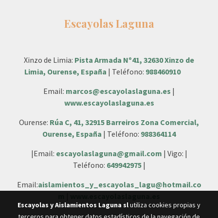
Escayolas Laguna
Xinzo de Limia:
Pista Armada Nº41, 32630 Xinzo de
Limia, Ourense, España
| Teléfono:
988460910
Email:
marcos@escayolaslaguna.es
|
www.escayolaslaguna.es
Ourense:
Rúa C, 41, 32915 Barreiros Zona Comercial,
Ourense, España
| Teléfono:
988364114
|Email:
escayolaslaguna@gmail.com
| Vigo: |
Teléfono:
649942975
|
Email:
aislamientos_y_escayolas_lagu@hotmail.co
m
|
www.escayolaslaguna.es
Escayolas y Aislamientos Laguna sl
utiliza cookies propias y
terceros para obtener datos estadísticos de la navegación de