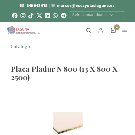
☎
649 942 975
| ✉
marcos@escayolaslaguna.es
Seleccionar idioma
0
Catálogo
Placa Pladur N 800 (13 X 800 X
2500)