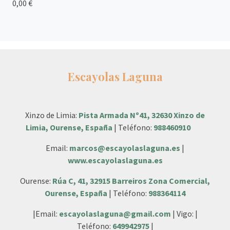
0,00 €
Escayolas Laguna
Xinzo de Limia:
Pista Armada Nº41, 32630 Xinzo de
Limia, Ourense, España
| Teléfono:
988460910
Email:
marcos@escayolaslaguna.es
|
www.escayolaslaguna.es
Ourense:
Rúa C, 41, 32915 Barreiros Zona Comercial,
Ourense, España
| Teléfono:
988364114
|Email:
escayolaslaguna@gmail.com
| Vigo: |
Teléfono:
649942975
|