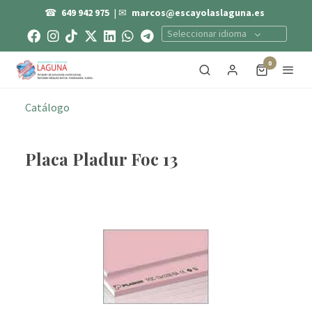
☎
649 942 975
| ✉
marcos@escayolaslaguna.es
Seleccionar idioma
0
Catálogo
Placa Pladur Foc 13