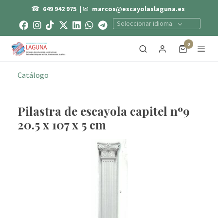
☎
649 942 975
| ✉
marcos@escayolaslaguna.es
Seleccionar idioma
0
Catálogo
Pilastra de escayola capitel nº9
20.5 x 107 x 5 cm