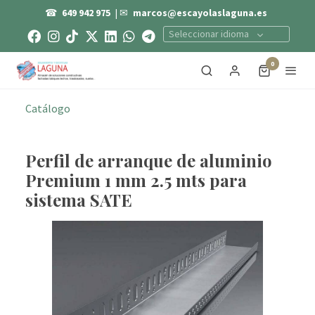
☎
649 942 975
| ✉
marcos@escayolaslaguna.es
Seleccionar idioma
0
Catálogo
Perfil de arranque de aluminio
Premium 1 mm 2.5 mts para
sistema SATE