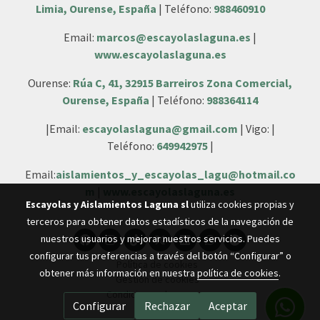
Limia, Ourense, España
| Teléfono:
988460910
Email:
marcos@escayolaslaguna.es
|
www.escayolaslaguna.es
Ourense:
Rúa C, 41, 32915 Barreiros Zona Comercial,
Ourense, España
| Teléfono:
988364114
|Email:
escayolaslaguna@gmail.com
| Vigo: |
Teléfono:
649942975
|
Email:
aislamientos_y_escayolas_lagu@hotmail.co
m
|
www.escayolaslaguna.es
Escayolas y Aislamientos Laguna sl
utiliza cookies propias y
terceros para obtener datos estadísticos de la navegación de
nuestros usuarios y mejorar nuestros servicios. Puedes
configurar tus preferencias a través del botón “Configurar” o
Política de cookies
obtener más información en nuestra
política de cookies
.
Gestión de cookies
Condiciones de compra
Configurar
Rechazar
Aceptar