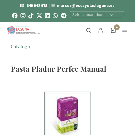
☎
649 942 975
| ✉
marcos@escayolaslaguna.es
Seleccionar idioma
0
Catálogo
Pasta Pladur Perfec Manual