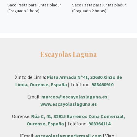
Saco Pasta para juntas pladur
Saco Pasta para juntas pladur
(Fraguado 1 hora)
(Fraguado 2 horas)
Escayolas Laguna
Xinzo de Limia:
Pista Armada Nº41, 32630 Xinzo de
Limia, Ourense, España
| Teléfono:
988460910
Email:
marcos@escayolaslaguna.es
|
www.escayolaslaguna.es
Ourense:
Rúa C, 41, 32915 Barreiros Zona Comercial,
Ourense, España
| Teléfono:
988364114
|Email:
escayolaslaguna@gmail.com
| Vigo: |