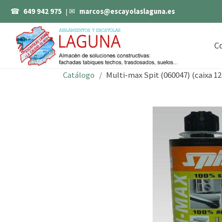
☎
649 942 975
| ✉
marcos@escayolaslaguna.es
C
Catálogo
Multi-max Spit (060047) (caixa 12