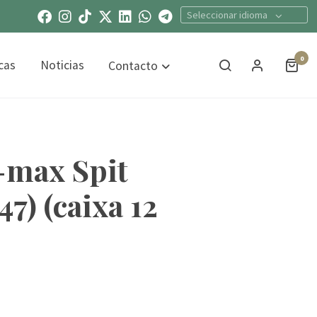
Seleccionar idioma
0
cas
Noticias
Contacto
-max Spit
7) (caixa 12