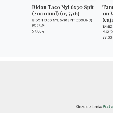
Bidon Taco Nyl 6x30 Spit
Tami
(2000und) (055716)
1m V
(caj
BIDON TACO NYL 6x30 SPIT (2000UND)
(055716)
TAMIZ 
57,00 €
M12 (0
77,00 
Xinzo de Limia:
Pista