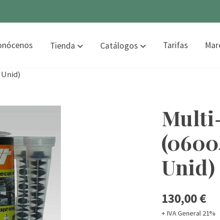
onócenos
Tarifas
Mar
Tienda
Catálogos
 Unid)
Multi
(06004
Unid)
130,00 €
+ IVA General 21%