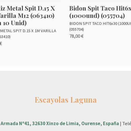
z Metal Spit D.15 X
Bidon Spit Taco Hit6
arilla M12 (063410)
(1000und) (055704)
a 10 Unid)
BIDON SPIT TACO HIT6x30 (1000U
(055704)
METAL SPIT D.15 X 1M VARILLA
78,00 €
63410)
€
Escayolas Laguna
 Armada Nº41, 32630 Xinzo de Limia, Ourense, España
| Tel