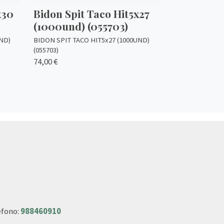
x30
Bidon Spit Taco Hit5x27
(1000und) (055703)
ND)
BIDON SPIT TACO HIT5x27 (1000UND)
(055703)
74,00 €
éfono:
988460910