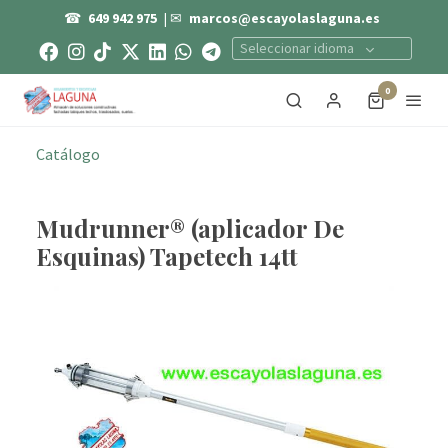
☎
649 942 975
| ✉
marcos@escayolaslaguna.es
Seleccionar idioma
0
Catálogo
Mudrunner® (aplicador De
Esquinas) Tapetech 14tt