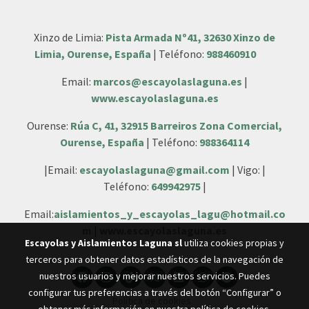
Xinzo de Limia:
Pista Armada Nº41, 32630 Xinzo de
Limia, Ourense, España
| Teléfono:
988460910
Email:
marcos@escayolaslaguna.es
|
www.escayolaslaguna.es
Ourense:
Rúa C, 41, 32915 Barreiros Zona Comercial,
Ourense, España
| Teléfono:
988364114
|Email:
escayolaslaguna@gmail.com
| Vigo: |
Teléfono:
649942975
|
Email:
aislamientos_y_escayolas_lagu@hotmail.co
m
|
www.escayolaslaguna.es
Escayolas y Aislamientos Laguna sl
utiliza cookies propias y
terceros para obtener datos estadísticos de la navegación de
nuestros usuarios y mejorar nuestros servicios. Puedes
configurar tus preferencias a través del botón “Configurar” o
Política de cookies