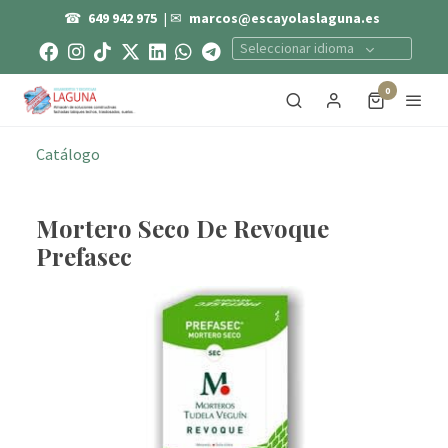
☎
649 942 975
| ✉
marcos@escayolaslaguna.es
Seleccionar idioma
0
Catálogo
Mortero Seco De Revoque
Prefasec