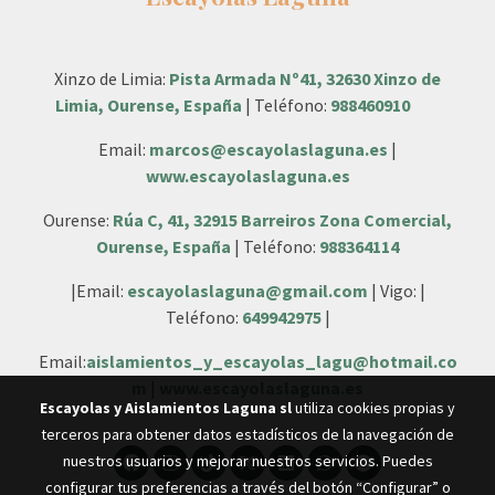
Xinzo de Limia:
Pista Armada Nº41, 32630 Xinzo de
Limia, Ourense, España
| Teléfono:
988460910
Email:
marcos@escayolaslaguna.es
|
www.escayolaslaguna.es
Ourense:
Rúa C, 41, 32915 Barreiros Zona Comercial,
Ourense, España
| Teléfono:
988364114
|Email:
escayolaslaguna@gmail.com
| Vigo: |
Teléfono:
649942975
|
Email:
aislamientos_y_escayolas_lagu@hotmail.co
m
|
www.escayolaslaguna.es
Escayolas y Aislamientos Laguna sl
utiliza cookies propias y
terceros para obtener datos estadísticos de la navegación de
nuestros usuarios y mejorar nuestros servicios. Puedes
configurar tus preferencias a través del botón “Configurar” o