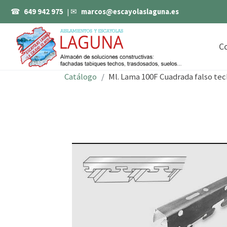
☎
649 942 975
| ✉
marcos@escayolaslaguna.es
C
Catálogo
Ml. Lama 100F Cuadrada falso te