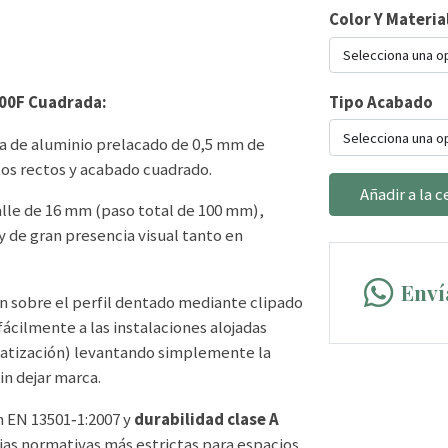
Color Y Materia
Selecciona una o
100F Cuadrada:
Tipo Acabado
Selecciona una o
ca de aluminio prelacado de 0,5 mm de
tos rectos y acabado cuadrado.
Añadir a la c
lle de 16 mm (paso total de 100 mm),
y de gran presencia visual tanto en
Enví
jan sobre el perfil dentado mediante clipado
 fácilmente a las instalaciones alojadas
imatización) levantando simplemente la
in dejar marca.
 EN 13501‑1:2007 y
durabilidad clase A
ias normativas más estrictas para espacios