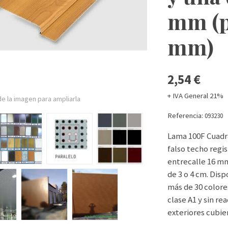
mm (p
mm)
2,54 €
+ IVA General 21%
e la imagen para ampliarla
Referencia:
093230
Lama 100F Cuadr
falso techo regi
entrecalle 16 mm
de 3 o 4 cm. Disp
más de 30 colore
clase A1 y sin re
exteriores cubie