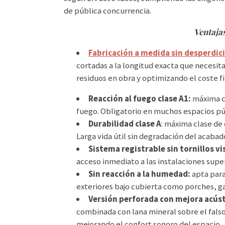
de pública concurrencia.
Ventajas
Fabricación a medida sin desperdic
cortadas a la longitud exacta que necesit
residuos en obra y optimizando el coste fi
Reacción al fuego clase A1:
máxima cl
fuego. Obligatorio en muchos espacios pú
Durabilidad clase A
: máxima clase de
Larga vida útil sin degradación del acabad
Sistema registrable sin tornillos vi
acceso inmediato a las instalaciones supe
Sin reacción a la humedad:
apta para
exteriores bajo cubierta como porches, g
Versión perforada con mejora acúst
combinada con lana mineral sobre el falso
mejorando el confort sonoro del espacio.