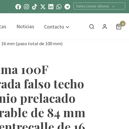
Seleccionar idioma
0
cas
Noticias
Contacto
e 16 mm (paso total de 100 mm)
ama 100F
ada falso techo
nio prelacado
trable de 84 mm
entrecalle de 16