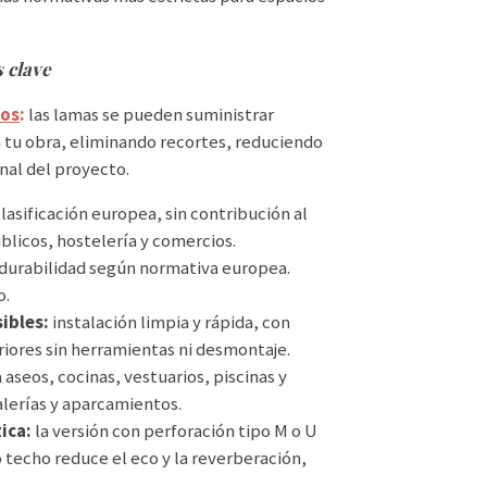
 clave
ios
:
las lamas se pueden suministrar
a tu obra, eliminando recortes, reduciendo
nal del proyecto.
asificación europea, sin contribución al
blicos, hostelería y comercios.
 durabilidad según normativa europea.
o.
sibles:
instalación limpia y rápida, con
riores sin herramientas ni desmontaje.
 aseos, cocinas, vestuarios, piscinas y
alerías y aparcamientos.
ica:
la versión con perforación tipo M o U
 techo reduce el eco y la reverberación,