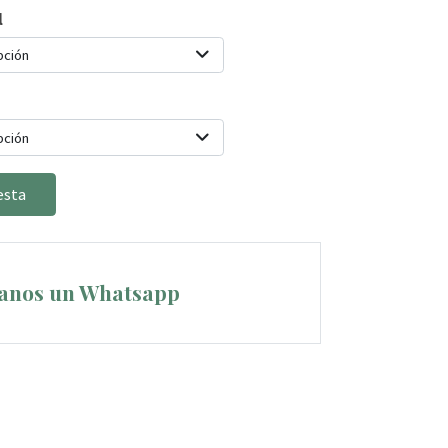
l
pción
pción
esta
anos un Whatsapp