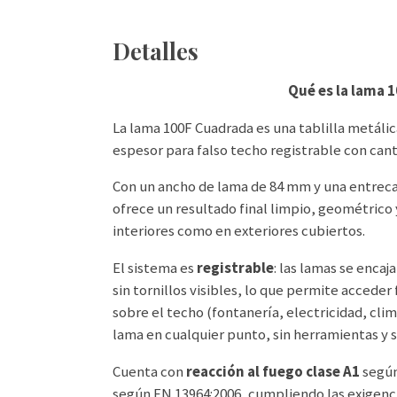
Detalles
Qué es la lama 
La lama 100F Cuadrada es una tablilla metáli
espesor para falso techo registrable con can
Con un ancho de lama de 84 mm y una entreca
ofrece un resultado final limpio, geométrico 
interiores como en exteriores cubiertos.
El sistema es
registrable
: las lamas se enca
sin tornillos visibles, lo que permite acceder
sobre el techo (fontanería, electricidad, cl
lama en cualquier punto, sin herramientas y s
Cuenta con
reacción al fuego clase A1
según
según EN 13964:2006, cumpliendo las exigenc