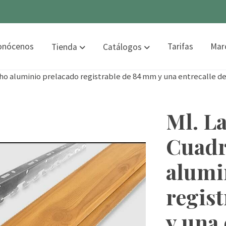
onócenos
Tarifas
Mar
Tienda
Catálogos
cho aluminio prelacado registrable de 84 mm y una entrecalle d
Ml. L
Cuadr
alumi
regis
y una 