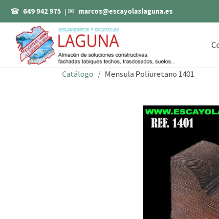
☎
649 942 975
| ✉
marcos@escayolaslaguna.es
C
Catálogo
Mensula Poliuretano 1401