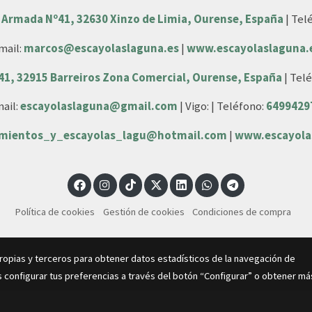
 Armada Nº41, 32630 Xinzo de Limia, Ourense, España
| Tel
mail:
marcos@escayolaslaguna.es
|
www.escayolaslaguna.
 41, 32915 Barreiros Zona Comercial, Ourense, España
| Tel
ail:
escayolaslaguna@gmail.com
| Vigo: | Teléfono:
6499429
amientos_y_escayolas_lagu@hotmail.com
|
www.escayola
Política de cookies
Gestión de cookies
Condiciones de compra
propias y terceros para obtener datos estadísticos de la navegación de
 configurar tus preferencias a través del botón “Configurar” o obtener má