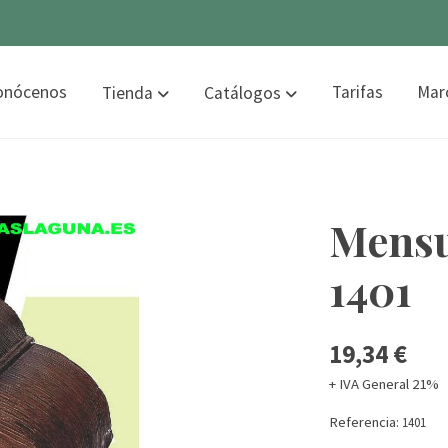
onócenos
Tarifas
Mar
Tienda
Catálogos
Mensu
1401
19,34 €
+ IVA General 21%
Referencia:
1401