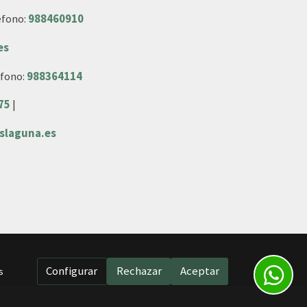
éfono:
988460910
es
éfono:
988364114
75
|
slaguna.es
Configurar
Rechazar
Aceptar
s