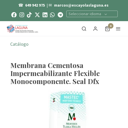
☎
649 942 975
| ✉
marcos@escayolaslaguna.es
Seleccionar idioma
0
Catálogo
Membrana Cementosa
Impermeabilizante Flexible
Monocomponente. Seal Dfx