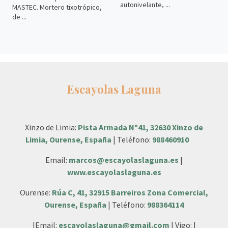
autonivelante, ...
MASTEC. Mortero tixotrópico,
de ...
Escayolas Laguna
Xinzo de Limia:
Pista Armada Nº41, 32630 Xinzo de
Limia, Ourense, España
| Teléfono:
988460910
Email:
marcos@escayolaslaguna.es
|
www.escayolaslaguna.es
Ourense:
Rúa C, 41, 32915 Barreiros Zona Comercial,
Ourense, España
| Teléfono:
988364114
|Email:
escayolaslaguna@gmail.com
| Vigo: |