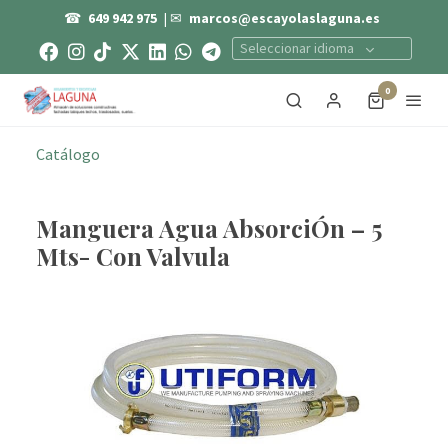
☎
649 942 975
| ✉
marcos@escayolaslaguna.es
Seleccionar idioma
0
Catálogo
Manguera Agua AbsorciÓn – 5
Mts- Con Valvula