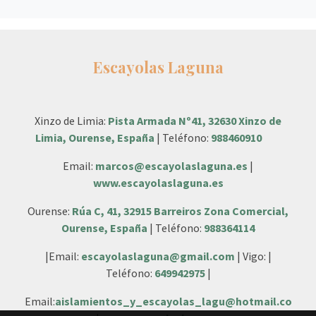
Escayolas Laguna
Xinzo de Limia:
Pista Armada Nº41, 32630 Xinzo de
Limia, Ourense, España
| Teléfono:
988460910
Email:
marcos@escayolaslaguna.es
|
www.escayolaslaguna.es
Ourense:
Rúa C, 41, 32915 Barreiros Zona Comercial,
Ourense, España
| Teléfono:
988364114
|Email:
escayolaslaguna@gmail.com
| Vigo: |
Teléfono:
649942975
|
Email:
aislamientos_y_escayolas_lagu@hotmail.co