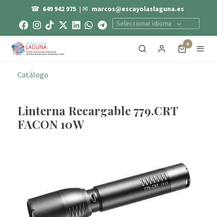
☎
649 942 975
| ✉
marcos@escayolaslaguna.es
Seleccionar idioma
0
Catálogo
Linterna Recargable 779.CRT
FACON 10W