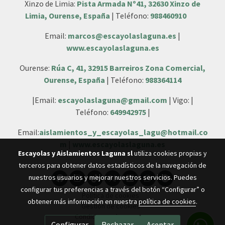
Xinzo de Limia:
Pista Armada Nº41, 32630 Xinzo de
Limia, Ourense, España
| Teléfono:
988460910
Email:
marcos@escayolaslaguna.es
|
www.escayolaslaguna.es
Ourense:
Rúa C, 41, 32915 Barreiros Zona Comercial,
Ourense, España
| Teléfono:
988364114
|Email:
escayolaslaguna@gmail.com
| Vigo: |
Teléfono:
649942975
|
Email:
aislamientos_y_escayolas_lagu@hotmail.co
m
|
www.escayolaslaguna.es
Escayolas y Aislamientos Laguna sl
utiliza cookies propias y
terceros para obtener datos estadísticos de la navegación de
nuestros usuarios y mejorar nuestros servicios. Puedes
configurar tus preferencias a través del botón “Configurar” o
Política de cookies
obtener más información en nuestra
política de cookies
.
Gestión de cookies
Condiciones de compra
Configurar
Rechazar
Aceptar