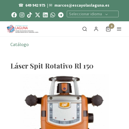
☎
649 942 975
| ✉
marcos@escayolaslaguna.es
Seleccionar idioma
0
Catálogo
Láser Spit Rotativo Rl 150