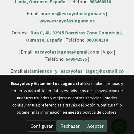
Limia, Ourense, España
| Teléfono:
988460910
Email:
marcos@escayolaslaguna.es
|
www.escayolaslaguna.es
Ourense:
Rúa C, 41, 32915 Barreiros Zona Comercial,
Ourense, España
| Teléfono:
988364114
|Email:
escayolaslaguna@gmail.com
| Vigo: |
Teléfono:
649942975
|
Email:
aislamientos_y_escayolas_lagu@hotmail.co
m
|
www.escayolaslaguna.es
Escayolas y Aislamientos Laguna sl
utiliza cookies propias y
terceros para obtener datos estadísticos de la navegación de
nuestros usuarios y mejorar nuestros servicios. Puedes
configurar tus preferencias a través del botón “Configurar” o
Política de cookies
obtener más información en nuestra
política de cookies
.
Gestión de cookies
Condiciones de compra
Configurar
Rechazar
Aceptar