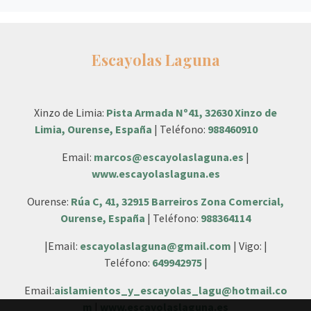
Escayolas Laguna
Xinzo de Limia:
Pista Armada Nº41, 32630 Xinzo de
Limia, Ourense, España
| Teléfono:
988460910
Email:
marcos@escayolaslaguna.es
|
www.escayolaslaguna.es
Ourense:
Rúa C, 41, 32915 Barreiros Zona Comercial,
Ourense, España
| Teléfono:
988364114
|Email:
escayolaslaguna@gmail.com
| Vigo: |
Teléfono:
649942975
|
Email:
aislamientos_y_escayolas_lagu@hotmail.co
m
|
www.escayolaslaguna.es