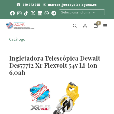
☎
649 942 975
| ✉
marcos@escayolaslaguna.es
Seleccionar idioma
0
Catálogo
Ingletadora Telescópica Dewalt
Dcs777t2 Xr Flexvolt 54v Li-ion
6,0ah