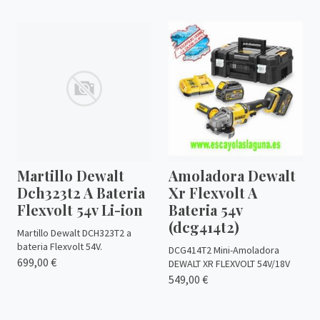
Martillo Dewalt
Amoladora Dewalt
Dch323t2 A Bateria
Xr Flexvolt A
Flexvolt 54v Li-ion
Bateria 54v
(dcg414t2)
Martillo Dewalt DCH323T2 a
bateria Flexvolt 54V.
DCG414T2 Mini-Amoladora
699,00 €
DEWALT XR FLEXVOLT 54V/18V
549,00 €