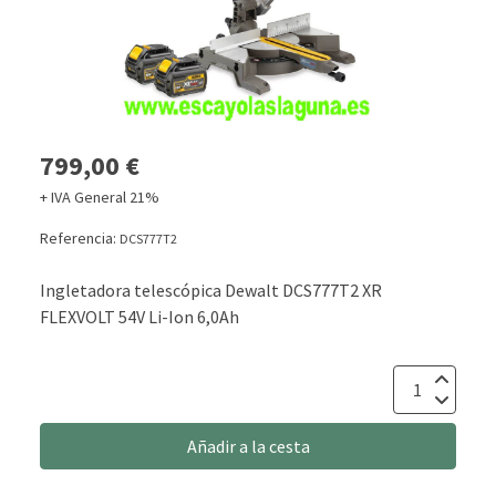
799,00 €
+ IVA General 21%
Referencia:
DCS777T2
Ingletadora telescópica Dewalt DCS777T2 XR
FLEXVOLT 54V Li-Ion 6,0Ah
Añadir a la cesta