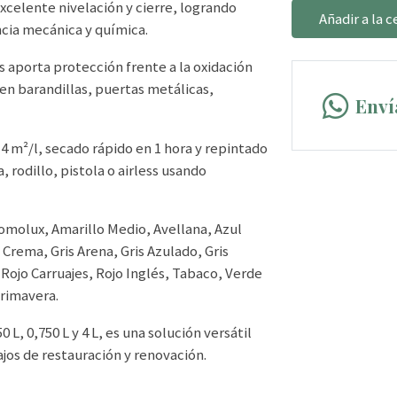
xcelente nivelación y cierre, logrando
Añadir a la c
encia mecánica y química.
 aporta protección frente a la oxidación
en barandillas, puertas metálicas,
Enví
 m²/l, secado rápido en 1 hora y repintado
, rodillo, pistola o airless usando
omolux, Amarillo Medio, Avellana, Azul
Crema, Gris Arena, Gris Azulado, Gris
 Rojo Carruajes, Rojo Inglés, Tabaco, Verde
Primavera.
L, 0,750 L y 4 L, es una solución versátil
os de restauración y renovación.