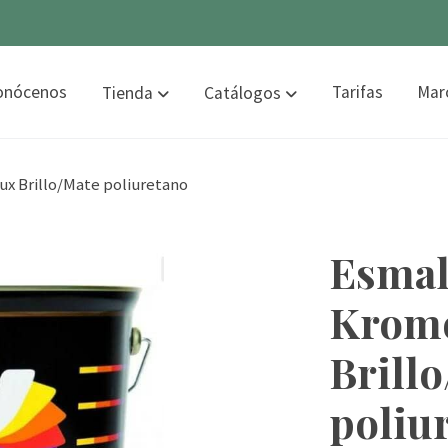
onócenos
Tarifas
Mar
Tienda
Catálogos
x Brillo/Mate poliuretano
Esmal
Krom
Brill
poliu