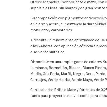
Ofrece acabado super brillante o mate, con e
superficies lisas, sin marcas y de gran resist
Su composición con pigmentos anticorrosivos
en hierro y acero, aumentando la durabilidad 
mobiliario y carpinterías.
Presenta un rendimiento aproximado de 10‑14
a las 24 horas, con aplicación cómoda a brocha
disolvente sintético.
Disponible en una amplia gama de colores Kr
Luminoso, Bermellón, Blanco, Blanco Piedra, 
Medio, Gris Perla, Marfil, Negro, Ocre, Pardo,
Carruajes, Verde Hierba, Verde Mayo, Verde 
Con acabados Brillo o Mate y formatos de 0,250 
tanto para proyectos nuevos como para trabaj