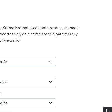
co Kromo Kromolux con poliuretano, acabado
ticorrosivo y de alta resistencia para metal y
r y exterior.
pción
pción
x
pción