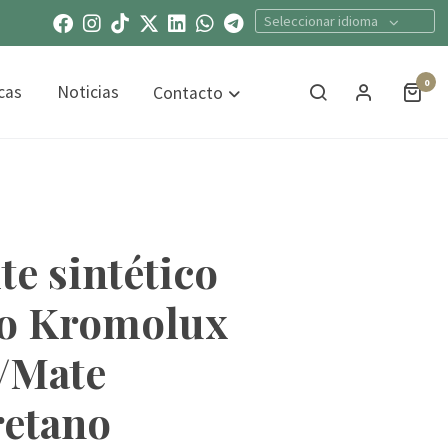
Seleccionar idioma
0
cas
Noticias
Contacto
te sintético
o Kromolux
o/Mate
retano