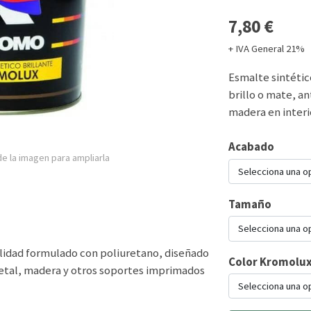
7,80 €
+ IVA General 21%
Esmalte sintéti
brillo o mate, an
madera en interio
Acabado
e la imagen para ampliarla
Selecciona una o
Tamaño
Selecciona una o
lidad formulado con poliuretano, diseñado
Color Kromolu
etal, madera y otros soportes imprimados
Selecciona una o