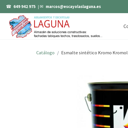
☎
649 942 975
| ✉
marcos@escayolaslaguna.es
C
Catálogo
Esmalte sintético Kromo Kromolu