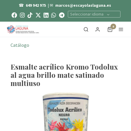
☎
649 942 975
| ✉
marcos@escayolaslaguna.es
Seleccionar idioma
0
Catálogo
Esmalte acrílico Kromo Todolux
al agua brillo mate satinado
multiuso