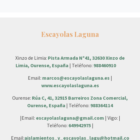
Escayolas Laguna
Xinzo de Limia:
Pista Armada Nº41, 32630 Xinzo de
Limia, Ourense, España
| Teléfono:
988460910
Email:
marcos@escayolaslaguna.es
|
www.escayolaslaguna.es
Ourense:
Rúa C, 41, 32915 Barreiros Zona Comercial,
Ourense, España
| Teléfono:
988364114
|Email:
escayolaslaguna@gmail.com
| Vigo: |
Teléfono:
649942975
|
Email:
aislamientos_y_escayolas_lagu@hotmail.co