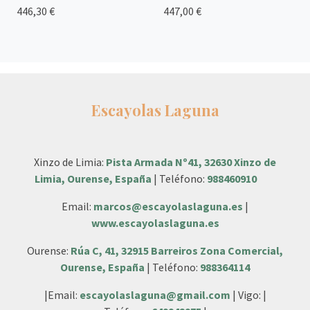
446,30 €
447,00 €
Escayolas Laguna
Xinzo de Limia:
Pista Armada Nº41, 32630 Xinzo de
Limia, Ourense, España
| Teléfono:
988460910
Email:
marcos@escayolaslaguna.es
|
www.escayolaslaguna.es
Ourense:
Rúa C, 41, 32915 Barreiros Zona Comercial,
Ourense, España
| Teléfono:
988364114
|Email:
escayolaslaguna@gmail.com
| Vigo: |