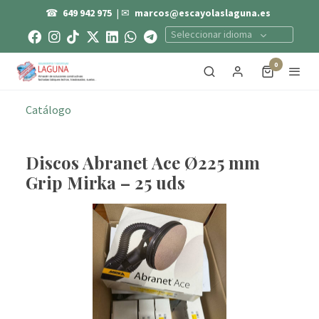
☎
649 942 975
| ✉
marcos@escayolaslaguna.es
Seleccionar idioma
0
Catálogo
Discos Abranet Ace Ø225 mm
Grip Mirka – 25 uds