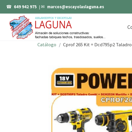
☎
649 942 975
| ✉
marcos@escayolaslaguna.es
C
Catálogo
Cprof 265 Kit = Dcd795p2 Taladr