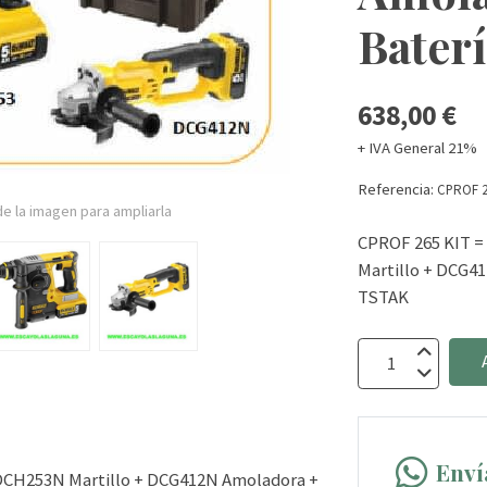
Baterí
638,00 €
+ IVA General 21%
Referencia:
CPROF 
e la imagen para ampliarla
CPROF 265 KIT 
Martillo + DCG4
TSTAK
Enví
DCH253N Martillo + DCG412N Amoladora +