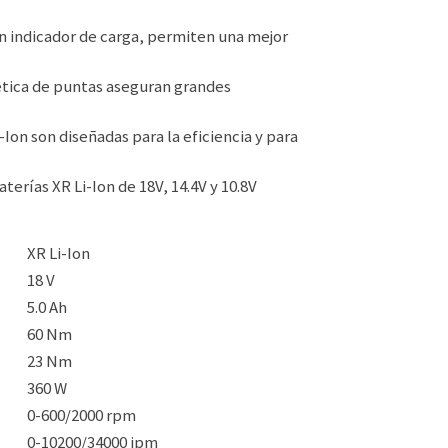
con indicador de carga, permiten una mejor
ética de puntas aseguran grandes
Ion son diseñadas para la eficiencia y para
terías XR Li-Ion de 18V, 14.4V y 10.8V
XR Li-Ion
18 V
5.0 Ah
60 Nm
23 Nm
360 W
0-600/2000 rpm
0-10200/34000 ipm