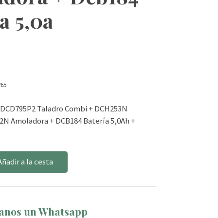
a 5,0a
265
= DCD795P2 Taladro Combi + DCH253N
12N Amoladora + DCB184 Batería 5,0Ah +
Añadir a la cesta
anos un Whatsapp