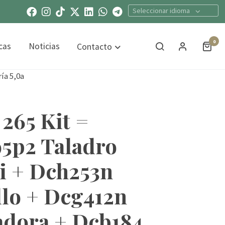
Seleccionar idioma
0
cas
Noticias
Contacto
ía 5,0a
265 Kit =
5p2 Taladro
 + Dch253n
llo + Dcg412n
dora + Dcb184