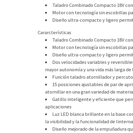
Taladro Combinado Compacto 18V con b
Motor con tecnología sin escobillas pa
Diseño ultra-compacto y ligero permit
Cararcterísticas
Taladro Combinado Compacto 18V con b
Motor con tecnología sin escobillas pa
Diseño ultra-compacto y ligero permit
Dos velocidades variables y reversible
mayor autonomía y una vida más larga de 
Función taladro atornillador y percuto
15 posiciones ajustables de par de apr
atornillar en una gran variedad de materi
Gatillo inteligente y eficiente que per
aplicaciones
Luz LED blanca brillante en la base con
la visibilidad y la funcionalidad de lintern
Diseño mejorado de la empuñadura que