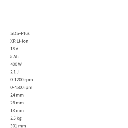
SDS-Plus
XR Li-Ion
18 V
5 Ah
400 W
2.1 J
0-1200 rpm
0-4500 ipm
24 mm
26 mm
13 mm
2.5 kg
301 mm