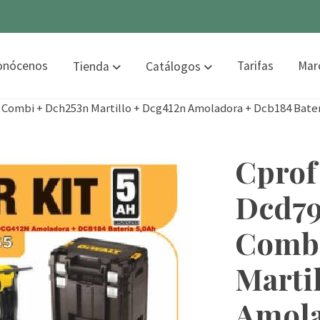
onócenos
Tarifas
Mar
Tienda
Catálogos
o Combi + Dch253n Martillo + Dcg412n Amoladora + Dcb184 Bater
Cprof 
Dcd79
Combi
Marti
Amola