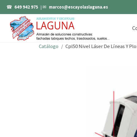
☎
649 942 975
| ✉
marcos@escayolaslaguna.es
C
Catálogo
Cpl50 Nivel Láser De Líneas Y Pl