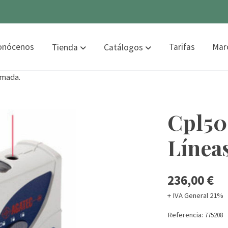
onócenos
Tarifas
Mar
Tienda
Catálogos
omada.
Cpl50
Línea
236,00 €
+ IVA General 21%
Referencia:
775208