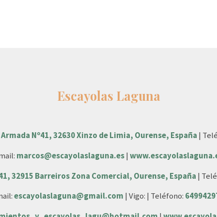
Escayolas Laguna
 Armada Nº41, 32630 Xinzo de Limia, Ourense, España
| Tel
mail:
marcos@escayolaslaguna.es
|
www.escayolaslaguna.
 41, 32915 Barreiros Zona Comercial, Ourense, España
| Tel
ail:
escayolaslaguna@gmail.com
| Vigo: | Teléfono:
6499429
amientos_y_escayolas_lagu@hotmail.com
|
www.escayola