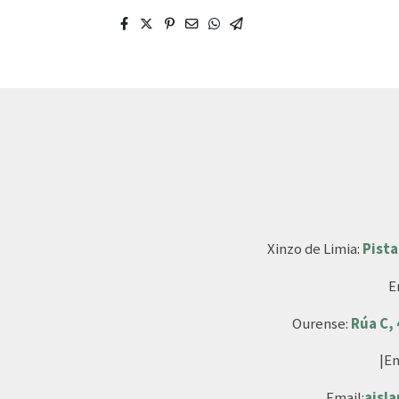
Xinzo de Limia:
Pista
E
Ourense:
Rúa C,
|Em
Email:
aisl