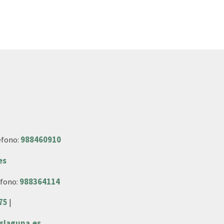
éfono:
988460910
es
éfono:
988364114
75
|
slaguna.es