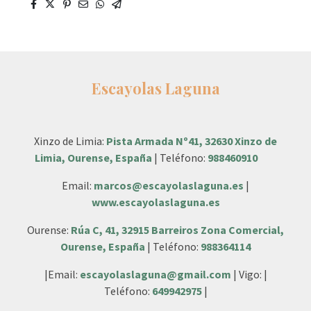
Escayolas Laguna
Xinzo de Limia:
Pista Armada Nº41, 32630 Xinzo de
Limia, Ourense, España
| Teléfono:
988460910
Email:
marcos@escayolaslaguna.es
|
www.escayolaslaguna.es
Ourense:
Rúa C, 41, 32915 Barreiros Zona Comercial,
Ourense, España
| Teléfono:
988364114
|Email:
escayolaslaguna@gmail.com
| Vigo: |
Teléfono:
649942975
|