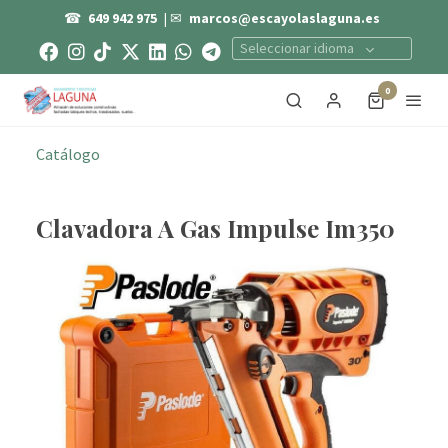
☎
649 942 975
| ✉
marcos@escayolaslaguna.es
Seleccionar idioma
0
Catálogo
Clavadora A Gas Impulse Im350