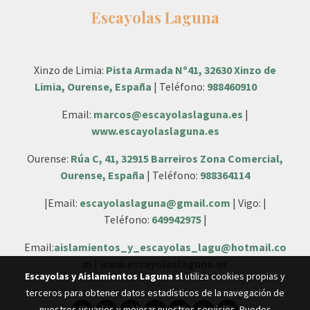
Escayolas Laguna
Xinzo de Limia:
Pista Armada Nº41, 32630 Xinzo de
Limia, Ourense, España
| Teléfono:
988460910
Email:
marcos@escayolaslaguna.es
|
www.escayolaslaguna.es
Ourense:
Rúa C, 41, 32915 Barreiros Zona Comercial,
Ourense, España
| Teléfono:
988364114
|Email:
escayolaslaguna@gmail.com
| Vigo: |
Teléfono:
649942975
|
Email:
aislamientos_y_escayolas_lagu@hotmail.co
m
|
www.escayolaslaguna.es
Escayolas y Aislamientos Laguna sl
utiliza cookies propias y
terceros para obtener datos estadísticos de la navegación de
nuestros usuarios y mejorar nuestros servicios. Puedes