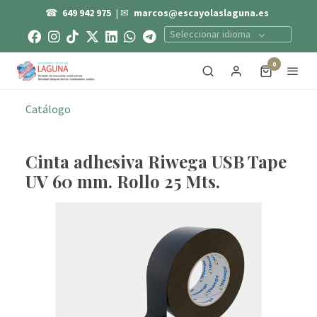
☎
649 942 975
| ✉
marcos@escayolaslaguna.es
Seleccionar idioma
0
Catálogo
Cinta adhesiva Riwega USB Tape
UV 60 mm. Rollo 25 Mts.