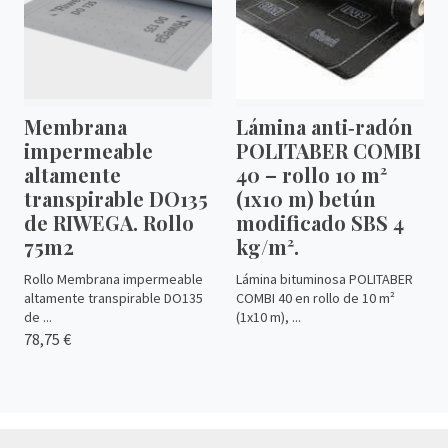
Membrana
Lámina anti‑radón
impermeable
POLITABER COMBI
altamente
40 – rollo 10 m²
transpirable DO135
(1x10 m) betún
de RIWEGA. Rollo
modificado SBS 4
75m2
kg/m².
Rollo Membrana impermeable
Lámina bituminosa POLITABER
altamente transpirable DO135
COMBI 40 en rollo de 10 m²
de ...
(1x10 m), ...
78,75 €