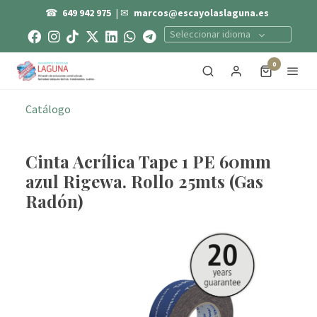
☎
649 942 975
| ✉
marcos@escayolaslaguna.es
Seleccionar idioma
0
Catálogo
Cinta Acrílica Tape 1 PE 60mm
azul Rigewa. Rollo 25mts (Gas
Radón)