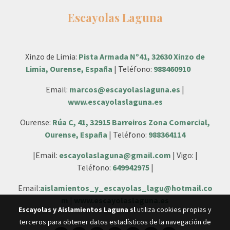
Escayolas Laguna
Xinzo de Limia:
Pista Armada Nº41, 32630 Xinzo de
Limia, Ourense, España
| Teléfono:
988460910
Email:
marcos@escayolaslaguna.es
|
www.escayolaslaguna.es
Ourense:
Rúa C, 41, 32915 Barreiros Zona Comercial,
Ourense, España
| Teléfono:
988364114
|Email:
escayolaslaguna@gmail.com
| Vigo: |
Teléfono:
649942975
|
Email:
aislamientos_y_escayolas_lagu@hotmail.co
m
|
www.escayolaslaguna.es
Escayolas y Aislamientos Laguna sl
utiliza cookies propias y
terceros para obtener datos estadísticos de la navegación de